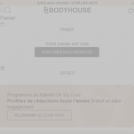
Passer au contenu
4,8/5 avis clients |
VOIR LES AVIS
Précédent
Body House
Recherche
Pa
Menu
Panier
PANIER
Votre panier est vide
EXPLORER NOS PRODUITS
OFFRES
Oh My Gode
Programme de fidélité
Profitez de réductions toute l’année
Gratuit et sans
engagement
REJOINDRE LE CLUB OMG