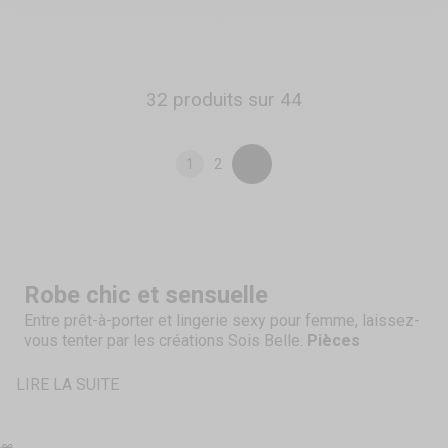
Prix de vente
Prix normal
Prix de vente
Prix normal
10,00 €
23,50 €
10,00 €
19,90 €
Couleur
Couleur
Blanc
Blanc
Beige
Beige
Noir
Noir
32 produits sur 44
1
2
Robe chic et sensuelle
Entre prêt-à-porter et lingerie sexy pour femme, laissez-
vous tenter par les créations Sois Belle.
Pièces
audacieuses
de toutes sortes, la marque vous propose
des robes, jupes, tops et autres accessoires, idéal pour
LIRE LA SUITE
séduire.
Alliances de coupes moulantes, de tissus transparents et
de dentelles, Sois Belle vous habille d'une touche de