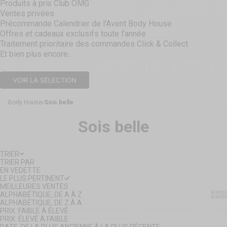
Produits à prix Club OMG
Ventes privées
Précommande Calendrier de l'Avent Body House
Offres et cadeaux exclusifs toute l'année
Traitement prioritaire des commandes Click & Collect
Et bien plus encore...
VOIR LA SÉLECTION
Body House
Sois belle
Sois belle
TRIER
TRIER PAR
EN VEDETTE
LE PLUS PERTINENT
MEILLEURES VENTES
Show
Sh
ALPHABÉTIQUE, DE A À Z
ALPHABÉTIQUE, DE Z À A
PRIX: FAIBLE À ÉLEVÉ
PRIX: ÉLEVÉ À FAIBLE
DATE, DE LA PLUS ANCIENNE À LA PLUS RÉCENTE