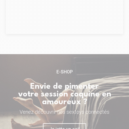
Et si on vous grille en train de sortir de la cabine,
vous pourrez toujours prétendre à une urgence
fermeture éclair.
E-SHOP
Envie de pimenter
votre session coquine en
amoureux ?
Venez découvrir nos sextoys connectés
Je jette un oeil