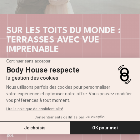
SUR LES TOITS DU MONDE :
TERRASSES AVEC VUE
IMPRENABLE
Quoi de mieux que de
profiter d’un panorama à couper
le souffle
pendant vos réjouissances sexuelles ? Prenez
de la hauteur en montant sur le toit de votre immeuble ou
en profitant de la terrasse suspendue de votre chambre
d’hôtel.
Vous pourrez ainsi rester debout l’un derrière l’autre dans
la position de la levrette verticale pour jouir à la fois du
paysage surélevé et du plaisir charnel.
Il ne suffit parfois pas de grand-chose pour changer de
décor et apprécier un moment intime en dehors de chez
soi.