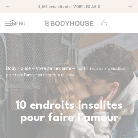
4,8/5 avis clients |
VOIR LES AVIS
Précédent
Sui
Livraison offerte dès
29€ d’achat
MENU
Body House
Vivre sa sexualité
—
—
Top 10 des endroits insolites
pour faire l’amour (et rompre la routine)
10 endroits insolites
pour faire l’amour