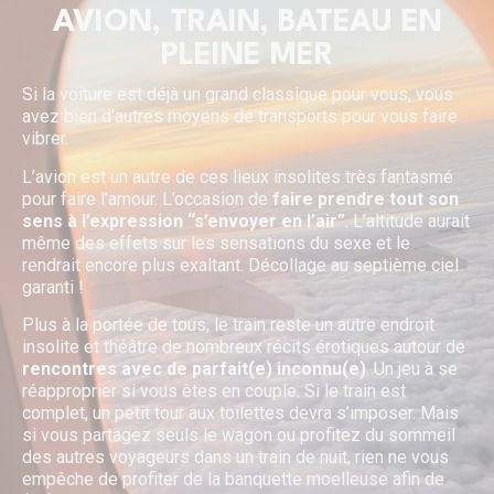
AVION, TRAIN, BATEAU EN
PLEINE MER
Si la voiture est déjà un grand classique pour vous, vous
avez bien d’autres moyens de transports pour vous faire
vibrer.
L’avion est un autre de ces lieux insolites très fantasmé
pour faire l’amour. L’occasion de
faire prendre tout son
sens à l’expression “s’envoyer en l’air”
. L’altitude aurait
même des effets sur les sensations du sexe et le
rendrait encore plus exaltant. Décollage au septième ciel
garanti !
Plus à la portée de tous, le train reste un autre endroit
insolite et théâtre de nombreux récits érotiques autour de
rencontres avec de parfait(e) inconnu(e)
. Un jeu à se
réapproprier si vous êtes en couple. Si le train est
complet, un petit tour aux toilettes devra s’imposer. Mais
si vous partagez seuls le wagon ou profitez du sommeil
des autres voyageurs dans un train de nuit, rien ne vous
empêche de profiter de la banquette moelleuse afin de