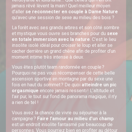
jamais rêvé lèvent la main ! Quel meilleur moyen
d’aller
se reconnecter en couple à Dame Nature
qu’avec une session de sexe au milieu des bois ?
La forêt avec ses grands arbres et son côté sombre
et mystique vous ouvre ses branches pour du
sexe
en totale immersion avec la nature
. C’est le lieu
insolite isolé idéal pour croiser le loup et aller se
cacher derrière un grand chêne afin de profiter d’un
moment intime très intense à deux.
Vous êtes plutôt team randonnée en couple ?
Pourquoi ne pas vous récompenser de cette belle
ascension sportive en montagne par du sexe une
fois en haut du sommet ? De quoi
atteindre un pic
orgasmique
encore jamais ressenti ! L’altitude et
l’air pur, le tout sur fond de panorama magique, il n’y
a rien de tel !
Vous avez la chance de vivre ou séjourner à la
campagne ?
Faire l’amour au milieu d’un champ
est un endroit insolite fantasmé par beaucoup de
personnes. Vous pourriez bien en profiter au détour