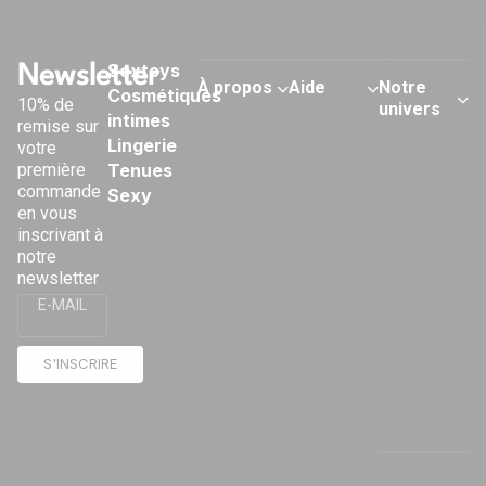
Sextoys
Newsletter
À propos
Aide
Notre
Cosmétiques
10% de
univers
intimes
remise sur
Qui
Contact
Lingerie
votre
Nos
sommes-
Modes de
première
Tenues
conseils
nous ?
livraison
commande
Sexy
sexo
Nos
Retours &
en vous
Observatoire
boutiques
échanges
inscrivant à
du plaisir
Club OMG
Modes de
notre
newsletter
Privatiser
paiement
votre
FAQ &
E-MAIL
boutique
Conseils
Devenir
Politique
S'INSCRIRE
franchisé
de
confidentialité
Me
rétracter
Cookies