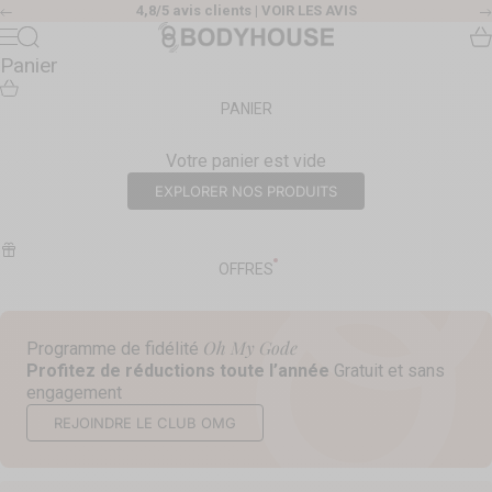
Passer au contenu
4,8/5 avis clients |
VOIR LES AVIS
Précédent
Body House
Recherche
Pa
Menu
Panier
PANIER
Votre panier est vide
EXPLORER NOS PRODUITS
OFFRES
Oh My Gode
Programme de fidélité
Profitez de réductions toute l’année
Gratuit et sans
engagement
REJOINDRE LE CLUB OMG