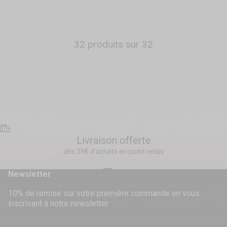
Prix normal
27,90 €
Prix de vente
Prix normal
20,00 €
39,90 €
Couleur
Noir/Argent
Couleur
Orange
Noir/Or
32 produits sur 32
Livraison offerte
dès 39€ d’achats en point relais
Aller à l'élément 1
Aller à l'élément 2
Aller à l'élément 3
Aller à l'élément 4
Newsletter
10% de remise sur votre première commande en vous
inscrivant à notre newsletter