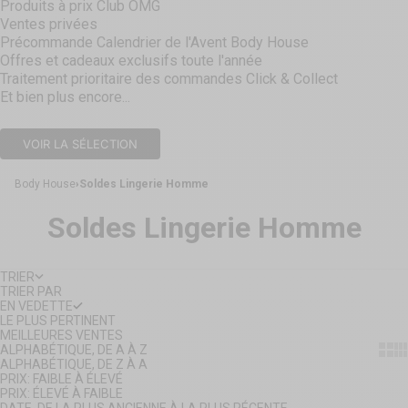
Produits à prix Club OMG
Ventes privées
Précommande Calendrier de l'Avent Body House
Offres et cadeaux exclusifs toute l'année
Traitement prioritaire des commandes Click & Collect
Et bien plus encore...
VOIR LA SÉLECTION
Body House
Soldes Lingerie Homme
Soldes Lingerie Homme
TRIER
TRIER PAR
EN VEDETTE
LE PLUS PERTINENT
MEILLEURES VENTES
Show
Sh
ALPHABÉTIQUE, DE A À Z
ALPHABÉTIQUE, DE Z À A
PRIX: FAIBLE À ÉLEVÉ
PRIX: ÉLEVÉ À FAIBLE
DATE, DE LA PLUS ANCIENNE À LA PLUS RÉCENTE