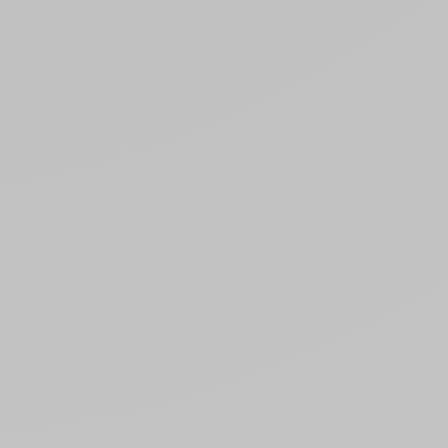
5
/
5
-
2
avis
RÉEL
Vibromasseur Réaliste 18 cm Boris