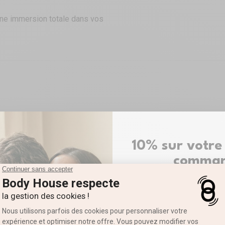
 Une immersion totale dans vos
10% sur votre
comma
ROMO
EN RUPTURE
PROMO
Inscrivez-vous pour recevoi
Prénom