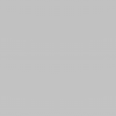
STRAP-ON-ME
Dildo Réaliste Sliding Skin
eur