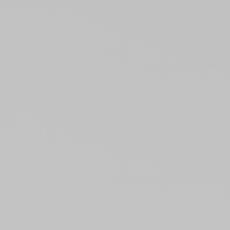
BE HAPPY
STRAP-ON-ME
Dildo Réaliste Télécommande Apogée Réel
Dildo Éjaculat
+