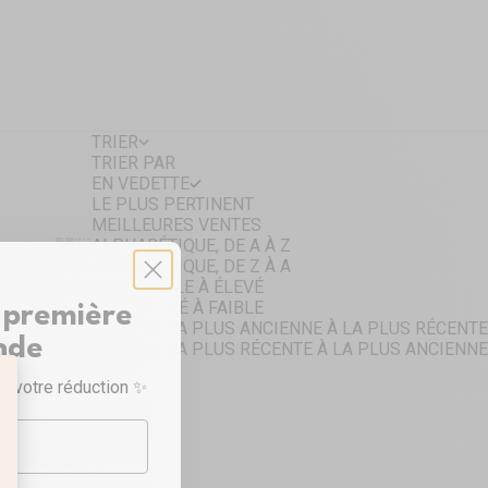
TRIER
TRIER PAR
EN VEDETTE
LE PLUS PERTINENT
MEILLEURES VENTES
ALPHABÉTIQUE, DE A À Z
Show cards bigger
Show cards smaller
ALPHABÉTIQUE, DE Z À A
PRIX: FAIBLE À ÉLEVÉ
PRIX: ÉLEVÉ À FAIBLE
 première
DATE, DE LA PLUS ANCIENNE À LA PLUS RÉCENTE
nde
DATE, DE LA PLUS RÉCENTE À LA PLUS ANCIENNE
Ajouter au panier
r votre réduction ✨