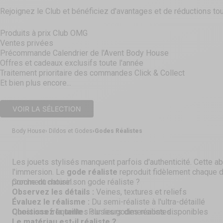
Rejoignez le Club et bénéficiez d'avantages et de réductions tou
Produits à prix Club OMG
Ventes privées
Précommande Calendrier de l'Avent Body House
Offres et cadeaux exclusifs toute l'année
Traitement prioritaire des commandes Click & Collect
Et bien plus encore...
VOIR LA SÉLECTION
Body House
Dildos et Godes
Godes Réalistes
Les jouets stylisés manquent parfois d'authenticité. Cette ab
l'immersion. Le
gode réaliste
reproduit fidèlement chaque d
proche du naturel.
Comment choisir son gode réaliste ?
Observez les détails :
Veines, textures et reliefs
Évaluez le réalisme :
Du semi-réaliste à l'ultra-détaillé
Choisissez la taille :
Questions fréquentes sur les godes réalistes :
Plusieurs dimensions disponibles
Le matériau est-il réaliste ?