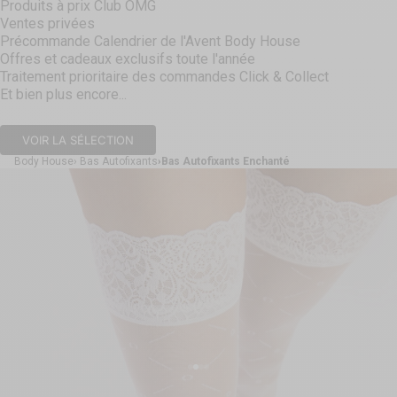
Produits à prix Club OMG
Ventes privées
Précommande Calendrier de l'Avent Body House
Offres et cadeaux exclusifs toute l'année
Traitement prioritaire des commandes Click & Collect
Et bien plus encore...
VOIR LA SÉLECTION
Body House
Bas Autofixants
Bas Autofixants Enchanté
Aller à l'élément 1
Aller à l'élément 2
Aller à l'élément 3
Aller à l'élément 4