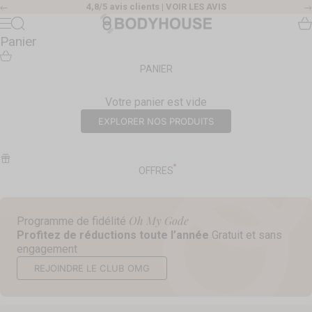
Passer au contenu
4,8/5 avis clients |
VOIR LES AVIS
Précédent
Body House
Recherche
Pa
Menu
Panier
PANIER
Votre panier est vide
EXPLORER NOS PRODUITS
OFFRES
Oh My Gode
Programme de fidélité
Profitez de réductions toute l’année
Gratuit et sans
engagement
REJOINDRE LE CLUB OMG