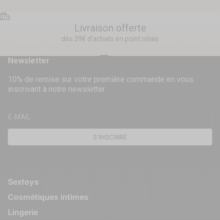
Livraison offerte
dès 39€ d’achats en point relais
Aller à l'élément 1
Aller à l'élément 2
Aller à l'élément 3
Aller à l'élément 4
Newsletter
10% de remise sur votre première commande en vous
inscrivant à notre newsletter
E-MAIL
S'INSCRIRE
Sextoys
Cosmétiques intimes
Lingerie