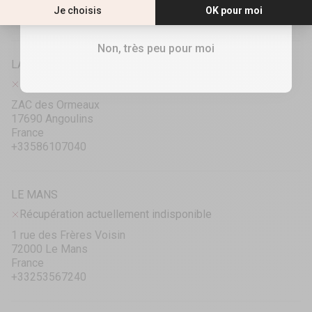
France
RECEVOIR MES 10%
+33448190297
Non, très peu pour moi
LA ROCHELLE
Récupération actuellement indisponible
ZAC des Ormeaux
17690 Angoulins
France
+33586107040
LE MANS
Récupération actuellement indisponible
1 rue des Frères Voisin
72000 Le Mans
France
+33253567240