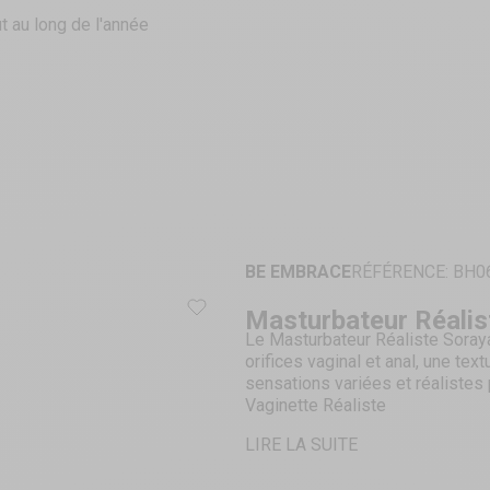
t au long de l'année
BE EMBRACE
RÉFÉRENCE: BH0
Masturbateur Réalis
Le Masturbateur Réaliste Soray
orifices vaginal et anal, une tex
sensations variées et réalistes p
Vaginette Réaliste
Deux orifices
LIRE LA SUITE
Texture interne stimulante