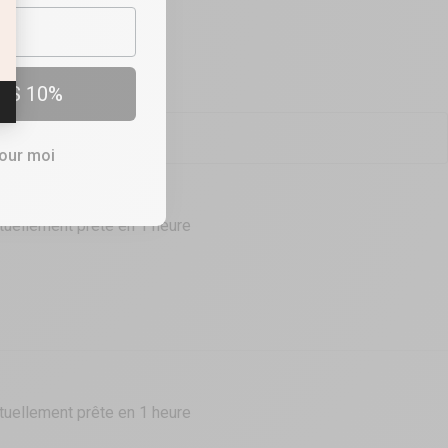
OUTIQUES
e Soraya
ES 10%
pour moi
tuellement prête en 1 heure
tuellement prête en 1 heure