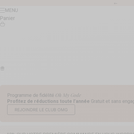
Passer au contenu
Précéde
Menu
MENU
Panier
Oh My Gode
Programme de fidélité
Profitez de réductions toute l’année
Gratuit et sans eng
REJOINDRE LE CLUB OMG