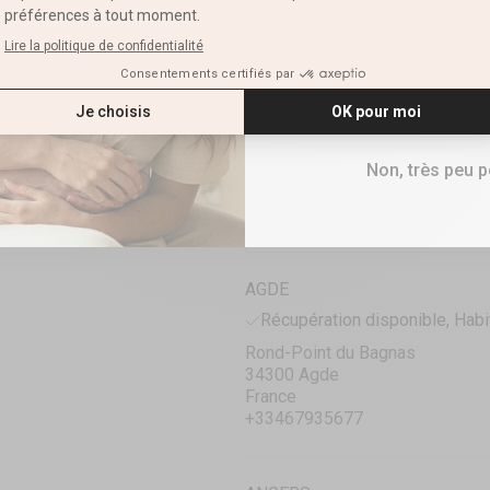
E-mail
RETRAIT CLICK & COLLECT
PRÊTE EN 1 HEURE
RECEVOIR M
VOIR LA DISPONIBILITÉ EN B
Gel Excitation Féminin
10ML
Non, très peu 
AGDE
Récupération disponible, Habi
Rond-Point du Bagnas
34300 Agde
France
+33467935677