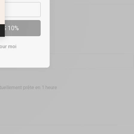
ES 10%
OUTIQUES
e pour le Clitoris 10g
pour moi
tuellement prête en 1 heure