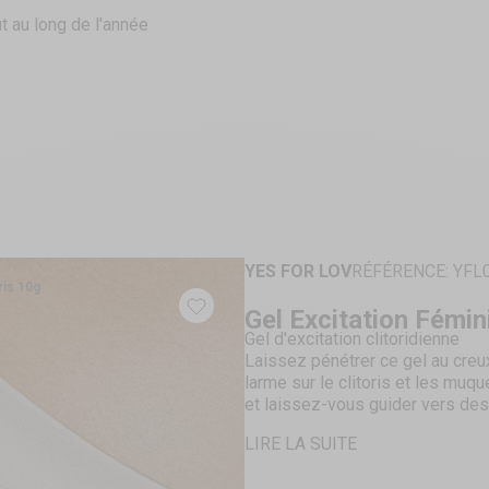
t au long de l'année
YES FOR LOV
RÉFÉRENCE: YFL
ris 10g
Gel Excitation Fémini
Gel d'excitation clitoridienne
Laissez pénétrer ce gel au creux
larme sur le clitoris et les muq
et laissez-vous guider vers de
passion.
LIRE LA SUITE