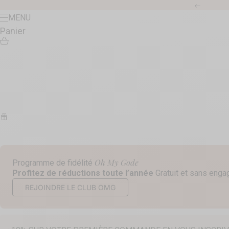
Passer au contenu
Précéde
Menu
MENU
Panier
Oh My Gode
Programme de fidélité
Profitez de réductions toute l’année
Gratuit et sans eng
REJOINDRE LE CLUB OMG