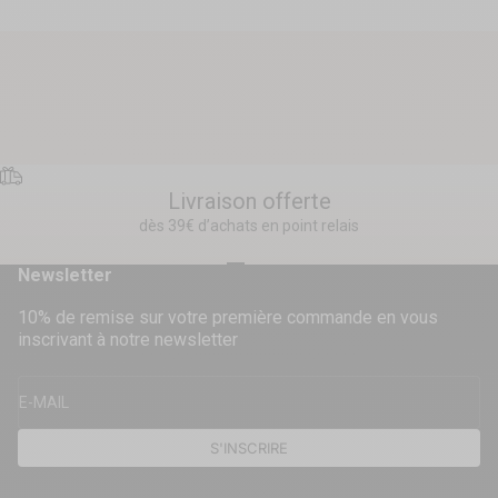
Livraison offerte
dès 39€ d’achats en point relais
Aller à l'élément 1
Aller à l'élément 2
Aller à l'élément 3
Aller à l'élément 4
Newsletter
10% de remise sur votre première commande en vous
inscrivant à notre newsletter
E-MAIL
S'INSCRIRE