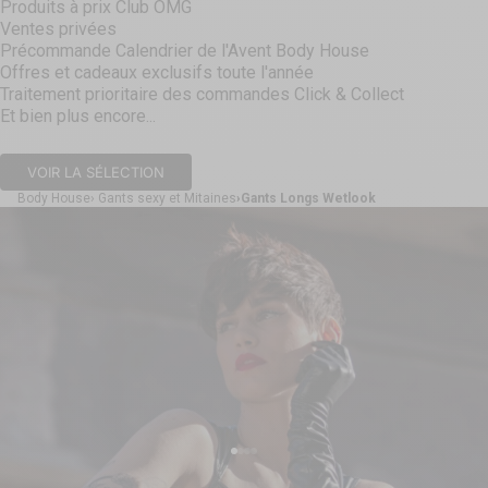
Produits à prix Club OMG
Ventes privées
Précommande Calendrier de l'Avent Body House
Offres et cadeaux exclusifs toute l'année
Traitement prioritaire des commandes Click & Collect
Et bien plus encore...
VOIR LA SÉLECTION
Body House
Gants sexy et Mitaines
Gants Longs Wetlook
Aller à l'élément 1
Aller à l'élément 2
Aller à l'élément 3
Aller à l'élément 4