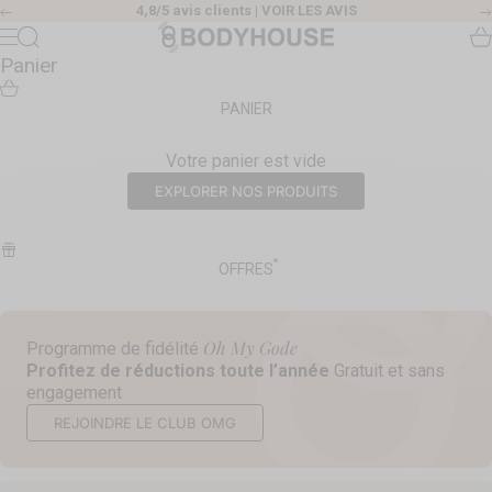
Passer au contenu
4,8/5 avis clients |
VOIR LES AVIS
Précédent
Body House
Recherche
Pa
Menu
Panier
PANIER
Votre panier est vide
EXPLORER NOS PRODUITS
OFFRES
Oh My Gode
Programme de fidélité
Profitez de réductions toute l’année
Gratuit et sans
engagement
REJOINDRE LE CLUB OMG