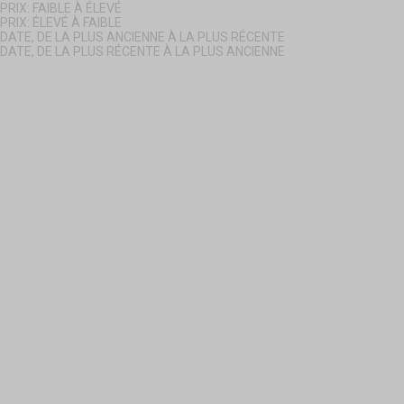
PRIX: FAIBLE À ÉLEVÉ
PRIX: ÉLEVÉ À FAIBLE
DATE, DE LA PLUS ANCIENNE À LA PLUS RÉCENTE
DATE, DE LA PLUS RÉCENTE À LA PLUS ANCIENNE
Choisir les options
Choisir les options
SENSUAL LINGERIE
SENSUAL LINGERIE
4.8
/
5
-
19
avis
4.9
/
5
-
41
avis
Kimono Pivoine - Déshabillé
Porte-Jarretelles Large
sexy
Magnolia
Prix de vente
34,90 €
Prix de vente
19,90 €
Couleur
Noir
Rouge
Couleur
Noir
Blanc
Rouge
Rose