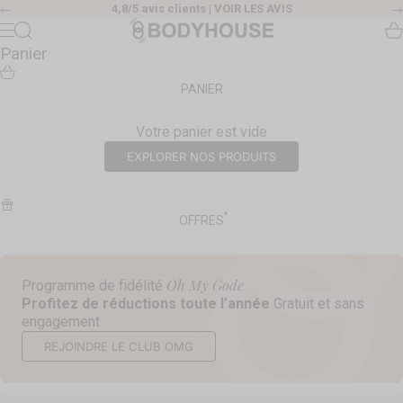
Passer au contenu
4,8/5 avis clients |
VOIR LES AVIS
Précédent
Body House
Recherche
Pa
Menu
Panier
PANIER
Votre panier est vide
EXPLORER NOS PRODUITS
OFFRES
Oh My Gode
Programme de fidélité
Profitez de réductions toute l’année
Gratuit et sans
engagement
REJOINDRE LE CLUB OMG