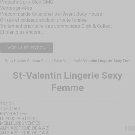
Produits à prix Club OMG
Ventes privées
Précommande Calendrier de l'Avent Body House
Offres et cadeaux exclusifs toute l'année
Traitement prioritaire des commandes Click & Collect
Et bien plus encore...
VOIR LA SÉLECTION
Body House
Cadeau Coquin Saint-Valentin
St-Valentin Lingerie Sexy Femm
St-Valentin Lingerie Sexy
Femme
TRIER
TRIER PAR
EN VEDETTE
LE PLUS PERTINENT
MEILLEURES VENTES
Show
Sh
ALPHABÉTIQUE, DE A À Z
ALPHABÉTIQUE, DE Z À A