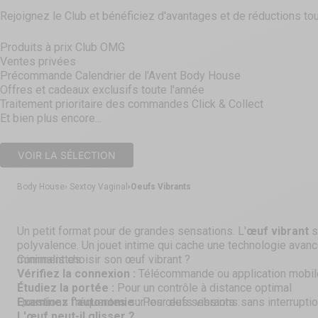
Rejoignez le Club et bénéficiez d'avantages et de réductions tou
Produits à prix Club OMG
Ventes privées
Précommande Calendrier de l'Avent Body House
Offres et cadeaux exclusifs toute l'année
Traitement prioritaire des commandes Click & Collect
Et bien plus encore...
VOIR LA SÉLECTION
Body House
Sextoy Vaginal
Oeufs Vibrants
Un petit format pour de grandes sensations. L'
œuf vibrant
s
polyvalence. Un jouet intime qui cache une technologie ava
minimalistes.
Comment choisir son œuf vibrant ?
Vérifiez la connexion :
Télécommande ou application mobil
Étudiez la portée :
Pour un contrôle à distance optimal
Examinez l'autonomie :
Questions fréquentes sur les œufs vibrants :
Pour des sessions sans interrupti
L'œuf peut-il glisser ?