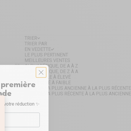
TRIER
TRIER PAR
EN VEDETTE
LE PLUS PERTINENT
MEILLEURES VENTES
ALPHABÉTIQUE, DE A À Z
Show cards bigger
Show cards smaller
ALPHABÉTIQUE, DE Z À A
PRIX: FAIBLE À ÉLEVÉ
PRIX: ÉLEVÉ À FAIBLE
 première
DATE, DE LA PLUS ANCIENNE À LA PLUS RÉCENTE
nde
DATE, DE LA PLUS RÉCENTE À LA PLUS ANCIENNE
Ajouter au panier
r votre réduction ✨