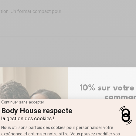
étion. Un format compact pour
ême de le porter pendant votre
10% sur votre
comma
ier
Inscrivez-vous pour recevoi
Prénom