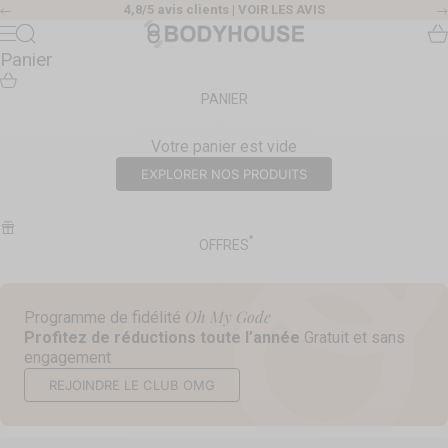
Passer au contenu
4,8/5 avis clients |
VOIR LES AVIS
Précédent
Body House
Recherche
Pa
Menu
Panier
PANIER
Votre panier est vide
EXPLORER NOS PRODUITS
OFFRES
Oh My Gode
Programme de fidélité
Profitez de réductions toute l’année
Gratuit et sans
engagement
REJOINDRE LE CLUB OMG