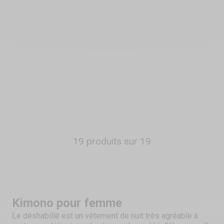
SENSUAL LINGERIE
Déshabillé Cabaret
Prix de vente
34,90 €
Couleur
Noir
Blanc
Rose
19 produits sur 19
Kimono pour femme
Le déshabillé est un vêtement de nuit très agréable à