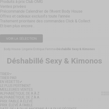
Produits à prix Club OMG
Ventes privées
Précommande Calendrier de l'Avent Body House
Offres et cadeaux exclusifs toute l'année
Traitement prioritaire des commandes Click & Collect
Et bien plus encore...
VOIR LA SÉLECTION
Body House
Lingerie Érotique Femme
Déshabillé Sexy & Kimonos
Déshabillé Sexy & Kimonos
TRIER
TRIER PAR
EN VEDETTE
LE PLUS PERTINENT
MEILLEURES VENTES
Show
Sh
ALPHABÉTIQUE, DE A À Z
ALPHABÉTIQUE, DE Z À A
PRIX: FAIBLE À ÉLEVÉ
PRIX: ÉLEVÉ À FAIBLE
DATE, DE LA PLUS ANCIENNE À LA PLUS RÉCENTE