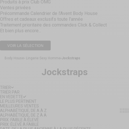
Produits à prix Club OMG
Ventes privées
Précommande Calendrier de l'Avent Body House
Offres et cadeaux exclusifs toute l'année
Traitement prioritaire des commandes Click & Collect
Et bien plus encore...
VOIR LA SÉLECTION
Body House
Lingerie Sexy Homme
Jockstraps
Jockstraps
TRIER
TRIER PAR
EN VEDETTE
LE PLUS PERTINENT
MEILLEURES VENTES
Show
Sh
ALPHABÉTIQUE, DE A À Z
ALPHABÉTIQUE, DE Z À A
PRIX: FAIBLE À ÉLEVÉ
PRIX: ÉLEVÉ À FAIBLE
DATE, DE LA PLUS ANCIENNE À LA PLUS RÉCENTE