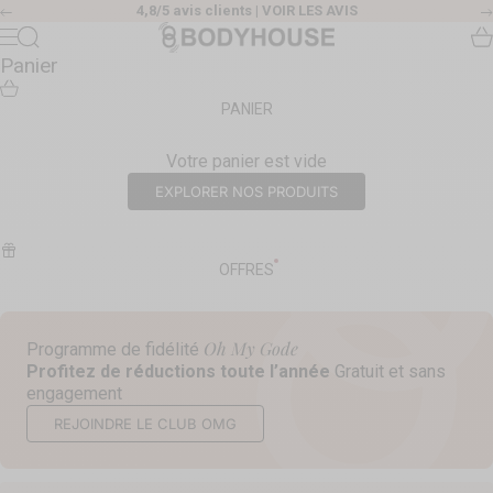
Passer au contenu
4,8/5 avis clients |
VOIR LES AVIS
Précédent
Body House
Recherche
Pa
Menu
Panier
PANIER
Votre panier est vide
EXPLORER NOS PRODUITS
OFFRES
Oh My Gode
Programme de fidélité
Profitez de réductions toute l’année
Gratuit et sans
engagement
REJOINDRE LE CLUB OMG