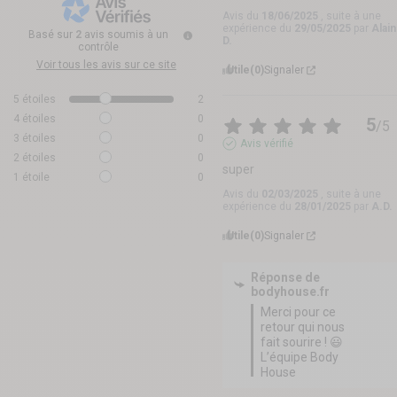
Avis du
18/06/2025
, suite à une
expérience du
29/05/2025
par
Alain
Basé sur
2
avis soumis à un
D.
contrôle
Voir tous les avis sur ce site
Utile
(0)
Signaler
5
étoiles
2
4
étoiles
0
5
/
5
3
étoiles
0
Avis vérifié
2
étoiles
0
super
1
étoile
0
Avis du
02/03/2025
, suite à une
expérience du
28/01/2025
par
A.D.
Utile
(0)
Signaler
Réponse de
bodyhouse.fr
Merci pour ce 
retour qui nous 
fait sourire ! 😃 
L’équipe Body 
House