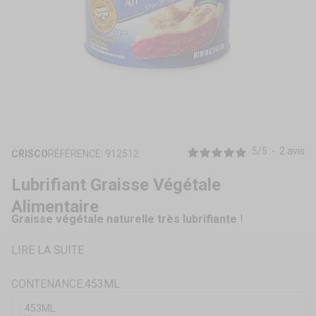
ZOOMER
SUR
5
/
5
-
2
avis
CRISCO
RÉFÉRENCE: 912512
L'IMAGE
Lubrifiant Graisse Végétale
Alimentaire
Graisse végétale naturelle très lubrifiante
!
LIRE LA SUITE
CONTENANCE:
453ML
453ML