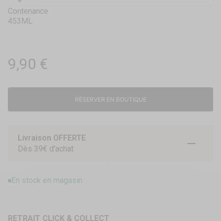
Contenance
453ML
Prix de vente
9,90 €
RÉSERVER EN BOUTIQUE
Livraison OFFERTE
Aller à l
Aller à
Aller 
Dès 39€ d'achat
En stock en magasin
RETRAIT CLICK & COLLECT