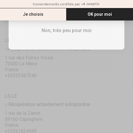
ZAC des Ormeaux
17690 Angoulins
RECEVOIR MES 10%
France
+33586107040
Non, très peu pour moi
LE MANS
Récupération actuellement indisponible
1 rue des Frères Voisin
72000 Le Mans
France
+33253567240
LILLE
Récupération actuellement indisponible
1 rue de la Zamin
59160 Capinghem
France
+33361624949