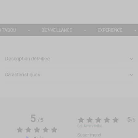
0 TABOU
BIENVEILLANCE
EXPÉRIENCE
Description détaillée
Caractéristiques
5
5
/
5
/
5
Avis vérifié
Super merci