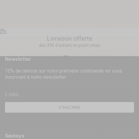
Livraison offerte
dès 39€ d’achats en point relais
Aller à l'élément 1
Aller à l'élément 2
Aller à l'élément 3
Aller à l'élément 4
Newsletter
10% de remise sur votre première commande en vous
inscrivant à notre newsletter
E-MAIL
S'INSCRIRE
Sextoys