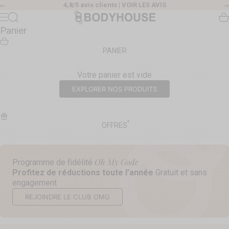
Passer au contenu
4,8/5 avis clients |
VOIR LES AVIS
Précédent
Body House
Recherche
Pa
Menu
Panier
PANIER
Votre panier est vide
EXPLORER NOS PRODUITS
OFFRES
Oh My Gode
Programme de fidélité
Profitez de réductions toute l’année
Gratuit et sans
engagement
REJOINDRE LE CLUB OMG