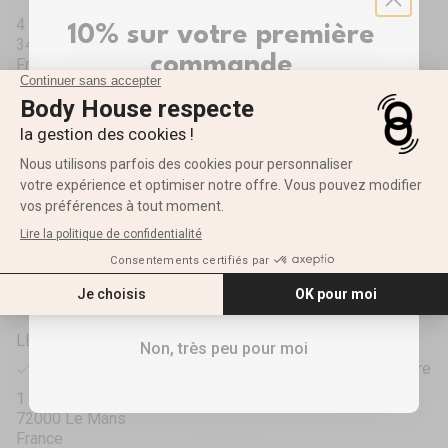
4 Rue Louis Bréguet
10% sur votre première
34830 Jacou
commande
France
+33448190297
Inscrivez-vous pour recevoir votre réduction ✨
Prénom
LA ROCHELLE
Récupération disponible, Habituellement prête en 1 heure
E-mail
ZAC des Ormeaux
17690 Angoulins
France
+33586107040
RECEVOIR MES 10%
LE MANS
Non, très peu pour moi
Récupération disponible, Habituellement prête en 1 heure
1 rue des Frères Voisin
72000 Le Mans
France