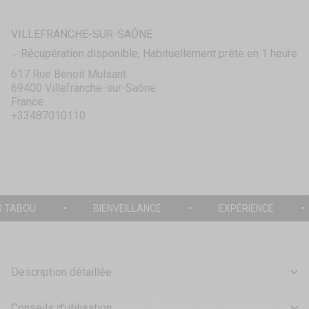
VILLEFRANCHE-SUR-SAÔNE
Récupération disponible, Habituellement prête en 1 heure
617 Rue Benoit Mulsant
69400 Villefranche-sur-Saône
France
+33487010110
0 TABOU
BIENVEILLANCE
EXPÉRIENCE
Description détaillée
Conseils d'utilisation