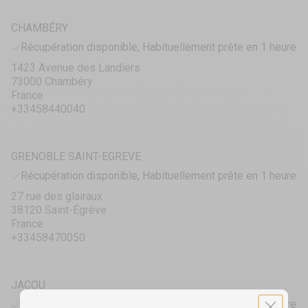
CHAMBÉRY
Récupération disponible, Habituellement prête en 1 heure
1423 Avenue des Landiers
73000 Chambéry
France
+33458440040
GRENOBLE SAINT-EGREVE
Récupération disponible, Habituellement prête en 1 heure
27 rue des glairaux
38120 Saint-Égrève
France
+33458470050
JACOU
Récupération disponible, Habituellement prête en 1 heure