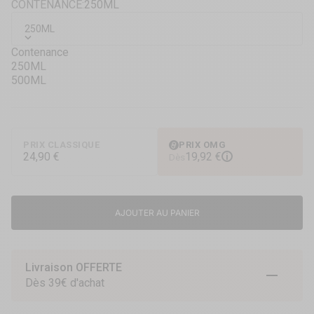
Lubrifiant de massage corps à corps
CONTENANCE:
250ML
Très glissant
250ML
Contenance
250ML
500ML
PRIX CLASSIQUE
PRIX OMG
24,90 €
19,92 €
i
Dès
AJOUTER AU PANIER
Livraison OFFERTE
Aller à l
Aller à
Aller 
Dès 39€ d'achat