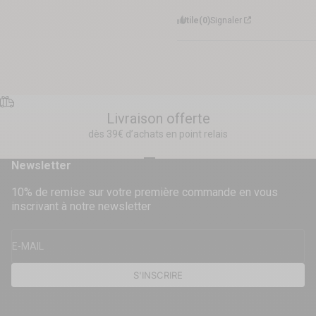
Utile
(0)
Signaler
Livraison offerte
dès 39€ d’achats en point relais
Aller à l'élément 1
Aller à l'élément 2
Aller à l'élément 3
Aller à l'élément 4
Newsletter
10% de remise sur votre première commande en vous
inscrivant à notre newsletter
E-MAIL
S'INSCRIRE