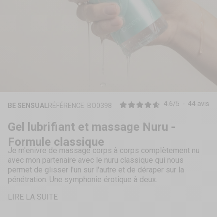
ZOOMER
SUR
4.6
/
5
-
44
avis
BE SENSUAL
RÉFÉRENCE: BO0398
L'IMAGE
Gel lubrifiant et massage Nuru -
Formule classique
Je m'enivre de massage corps à corps complètement nu
avec mon partenaire avec le nuru classique qui nous
permet de glisser l'un sur l'autre et de déraper sur la
pénétration. Une symphonie érotique à deux.
Formule diluée
LIRE LA SUITE
Prêt à l'emploi
Lubrifiant de pénétration