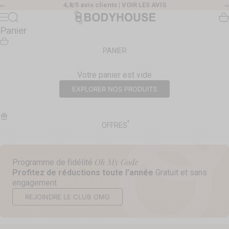
Passer au contenu
4,8/5 avis clients |
VOIR LES AVIS
Précédent
Body House
Recherche
Pa
Menu
Panier
PANIER
Votre panier est vide
EXPLORER NOS PRODUITS
OFFRES
Oh My Gode
Programme de fidélité
Profitez de réductions toute l’année
Gratuit et sans
engagement
REJOINDRE LE CLUB OMG