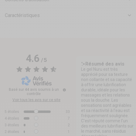
Caractéristiques
4.6
/
5
Résumé des avis
Le gel Nuru est très
apprécié pour sa texture
non collante et sa capacité
à offrir une lubrification
Basé sur
44
avis soumis à un
durable, idéale pour les
contrôle
massages et les relations
Voir tous les avis sur ce site
sous la douche. Les
sensations sont agréables
et sa réactivité à l'eau est
5
étoiles
33
fréquemment soulignée.
4
étoiles
7
C'est réputé comme l'un
3
étoiles
2
des meilleurs lubrifiants sur
le marché, sans résidus
2
étoiles
1