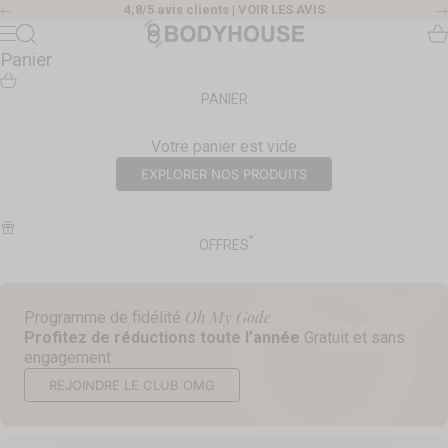
Passer au contenu
4,8/5 avis clients |
VOIR LES AVIS
Précédent
Body House
Recherche
Pa
Menu
Panier
PANIER
Votre panier est vide
EXPLORER NOS PRODUITS
OFFRES
Oh My Gode
Programme de fidélité
Profitez de réductions toute l’année
Gratuit et sans
engagement
REJOINDRE LE CLUB OMG