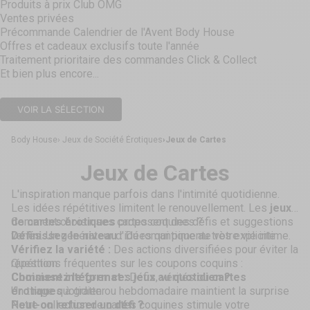
Produits à prix Club OMG
Ventes privées
Précommande Calendrier de l'Avent Body House
Offres et cadeaux exclusifs toute l'année
Traitement prioritaire des commandes Click & Collect
Et bien plus encore...
VOIR LA SÉLECTION
Body House
Jeux de Société Érotiques
Jeux de Cartes
Jeux de Cartes
L'inspiration manque parfois dans l'intimité quotidienne.
Les idées répétitives limitent le renouvellement. Les
jeux
de cartes érotiques
Comment choisir ses cartes coquines ?
proposent des défis et suggestions
variés. Un générateur d'idées qui pimente votre vie intime.
Définissez le niveau :
Du romantique au très explicite
Vérifiez la variété :
Des actions diversifiées pour éviter la
répétition
Questions fréquentes sur les coupons coquins :
Choisissez le format :
Comment intégrer ces jeux au quotidien ?
Défis, vérités ou
cartes
érotiques
Un tirage quotidien ou hebdomadaire maintient la surprise
à gratter
Peut-on refuser un défi ?
Notre collection de cartes coquines stimule votre