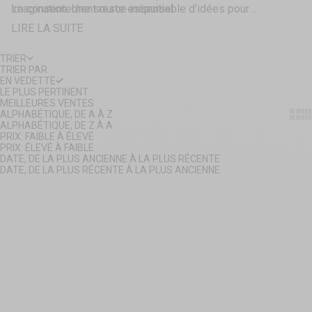
Le consentement reste essentiel
imagination. Une source inépuisable d'idées pour
Les suggestions sont-elles réalistes ?
surprendre votre partenaire.
LIRE LA SUITE
La plupart sont facilement réalisables
Faut-il préparer le jeu ?
TRIER
La spontanéité fait partie du plaisir
TRIER PAR
EN VEDETTE
LE PLUS PERTINENT
MEILLEURES VENTES
Show
Sh
ALPHABÉTIQUE, DE A À Z
ALPHABÉTIQUE, DE Z À A
PRIX: FAIBLE À ÉLEVÉ
PRIX: ÉLEVÉ À FAIBLE
DATE, DE LA PLUS ANCIENNE À LA PLUS RÉCENTE
DATE, DE LA PLUS RÉCENTE À LA PLUS ANCIENNE
Ajouter au panier
Ajouter au panier