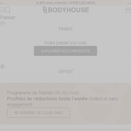
Passer au contenu
4,8/5 avis clients |
VOIR LES AVIS
Précédent
Body House
Recherche
Pa
Menu
Panier
PANIER
Votre panier est vide
EXPLORER NOS PRODUITS
OFFRES
Oh My Gode
Programme de fidélité
Profitez de réductions toute l’année
Gratuit et sans
engagement
REJOINDRE LE CLUB OMG