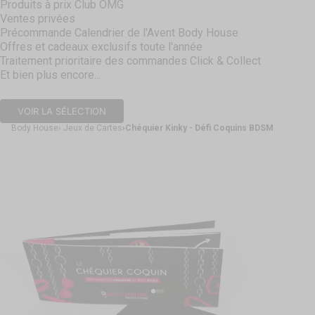
Produits à prix Club OMG
Ventes privées
Précommande Calendrier de l'Avent Body House
Offres et cadeaux exclusifs toute l'année
Traitement prioritaire des commandes Click & Collect
Et bien plus encore...
VOIR LA SÉLECTION
Body House
Jeux de Cartes
Chéquier Kinky - Défi Coquins BDSM
Aller à l'élément 1
Aller à l'élément 2
Aller à l'élément 3