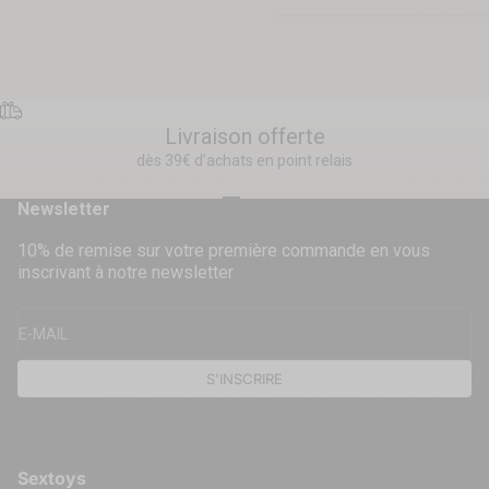
Livraison offerte
dès 39€ d’achats en point relais
Aller à l'élément 1
Aller à l'élément 2
Aller à l'élément 3
Aller à l'élément 4
Newsletter
10% de remise sur votre première commande en vous
inscrivant à notre newsletter
E-MAIL
S'INSCRIRE
Sextoys