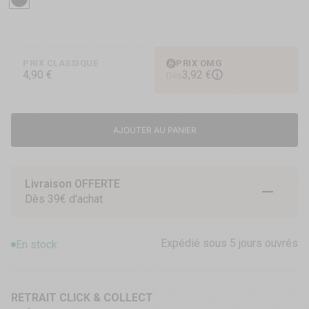
Noir
Version BDSM,
Design moderne.
PRIX CLASSIQUE
PRIX OMG
4,90 €
3,92 €
i
Dès
AJOUTER AU PANIER
Livraison OFFERTE
Aller à l
Aller à
Aller 
Dès 39€ d'achat
Expédié sous 5 jours ouvrés
En stock
RETRAIT CLICK & COLLECT