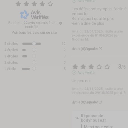
Avis vérifié
Les défis sont sympas, facile à 
emporter 

Bon rapport qualité prix

Basé sur
22
avis soumis à un
Rien à dire de plus
contrôle
Avis du
21/04/2026
, suite à une
Voir tous les avis sur ce site
expérience du
01/04/2026
par
Nicolas M.
5
étoiles
12
Utile
(0)
Signaler
4
étoiles
2
3
étoiles
3
2
étoiles
0
3
/
5
1
étoile
5
Avis vérifié
Un peu nul
Avis du
24/11/2025
, suite à une
expérience du
29/10/2025
par
A.B.
Utile
(0)
Signaler
Réponse de
bodyhouse.fr
Merci pour votre 