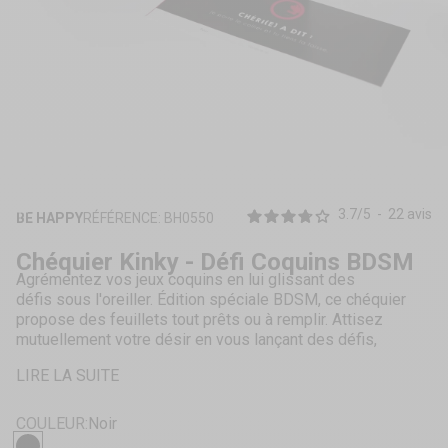
ZOOMER
SUR
3.7
/
5
-
22
avis
BE HAPPY
RÉFÉRENCE: BH0550
L'IMAGE
Chéquier Kinky - Défi Coquins BDSM
Agrémentez vos jeux coquins en lui glissant des
défis sous l'oreiller. Édition spéciale BDSM, ce chéquier
propose des feuillets tout prêts ou à remplir. Attisez
mutuellement votre désir en vous lançant des défis,
exposant vos fantasmes ou en vous offrant tout entiers.
LIRE LA SUITE
Attention : libido survoltée !
Jeux en couple,
Scénarios coquins,
COULEUR:
Noir
16 feuillets,