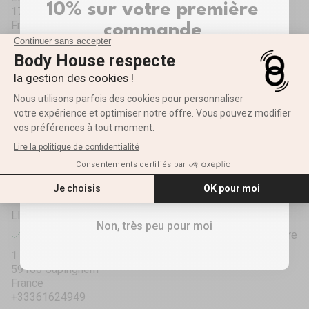
10% sur votre première
17690 Angoulins
France
commande
+33586107040
Inscrivez-vous pour recevoir votre réduction ✨
Prénom
LE MANS
Récupération disponible, Habituellement prête en 1 heure
1 rue des Frères Voisin
E-mail
72000 Le Mans
France
+33253567240
RECEVOIR MES 10%
LILLE
Non, très peu pour moi
Récupération disponible, Habituellement prête en 1 heure
1 rue de la Zamin
59160 Capinghem
France
+33361624949