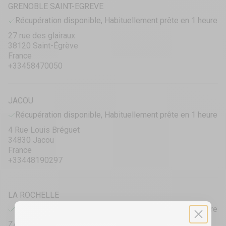
GRENOBLE SAINT-EGREVE
Récupération disponible, Habituellement prête en 1 heure
27 rue des glairaux
38120 Saint-Égrève
France
+33458470050
JACOU
Récupération disponible, Habituellement prête en 1 heure
4 Rue Louis Bréguet
34830 Jacou
France
+33448190297
LA ROCHELLE
Récupération disponible, Habituellement prête en 1 heure
ZAC des Ormeaux