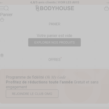
Passer au contenu
4,8/5 avis clients |
VOIR LES AVIS
Précédent
Body House
Recherche
Pa
Menu
Panier
PANIER
Votre panier est vide
EXPLORER NOS PRODUITS
OFFRES
Oh My Gode
Programme de fidélité
Profitez de réductions toute l’année
Gratuit et sans
engagement
REJOINDRE LE CLUB OMG