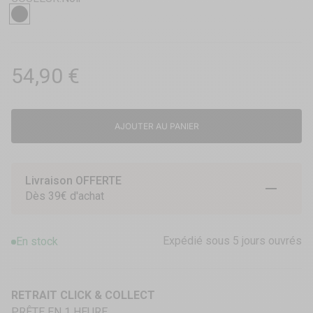
Cordes solides en coton,
Noir
Livraison offerte.
Prix de vente
54,90 €
AJOUTER AU PANIER
Livraison OFFERTE
Aller à l
Aller à
Aller 
Dès 39€ d'achat
Expédié sous 5 jours ouvrés
En stock
RETRAIT CLICK & COLLECT
PRÊTE EN 1 HEURE