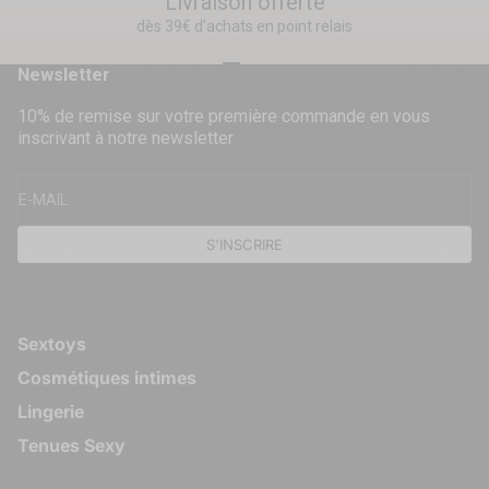
Livraison offerte
dès 39€ d’achats en point relais
Aller à l'élément 1
Aller à l'élément 2
Aller à l'élément 3
Aller à l'élément 4
Newsletter
10% de remise sur votre première commande en vous
inscrivant à notre newsletter
E-MAIL
S'INSCRIRE
Sextoys
Cosmétiques intimes
Lingerie
Tenues Sexy