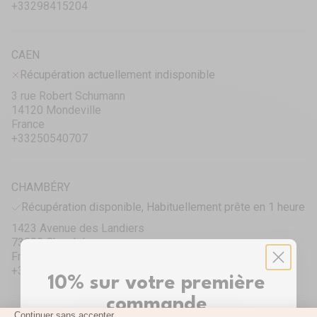
+33298415204
CAEN
Récupération actuellement indisponible
3 rue Robert Schumann
14120 Mondeville
France
+33250540707
CHAMBÉRY
Récupération disponible, Habituellement prête en 1 heure
1423 Avenue des Landiers
73000 Chambéry
France
+33458440040
10% sur votre première
commande