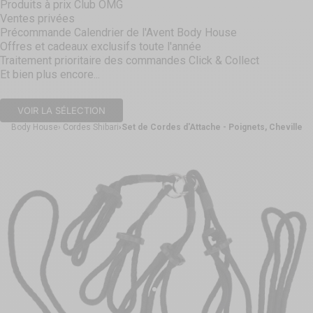
Produits à prix Club OMG
Ventes privées
Précommande Calendrier de l'Avent Body House
Offres et cadeaux exclusifs toute l'année
Traitement prioritaire des commandes Click & Collect
Et bien plus encore...
VOIR LA SÉLECTION
Body House
Cordes Shibari
Set de Cordes d'Attache - Poignets, Chevilles 
Aller à l'élément 1
Aller à l'élément 2