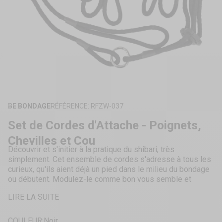
ZOOMER
SUR
BE BONDAGE
RÉFÉRENCE: RFZW-037
L'IMAGE
Set de Cordes d'Attache - Poignets,
Chevilles et Cou
Découvrir et s'initier à la pratique du shibari, très
simplement. Cet ensemble de cordes s'adresse à tous les
curieux, qu'ils aient déjà un pied dans le milieu du bondage
ou débutent. Modulez-le comme bon vous semble et
partagez une expérience BDSM inoubliable.
LIRE LA SUITE
Idéal pour débuter,
Entièrement réglable,
Modulable,
COULEUR:
Noir