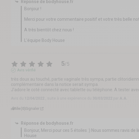
Réponse de
bodyhouse.fr
Bonjour !  

Merci pour votre commentaire positif et votre très belle note 
A très bientôt chez nous !  

L'équipe Body House
5
/
5
Avis vérifié
très doux au touché, partie vaginale très sympa, partie clitoridien
complémentaire dans la notice serait sympa.

J'adore le coté connecté avec tablette ou téléphone. A tester a
Avis du
12/04/2022
, suite à une expérience du
30/03/2022
par
A.A.
Utile
(0)
Signaler
Réponse de
bodyhouse.fr
Bonjour, Merci pour ces 5 étoiles :) Nous sommes ravis de li
House