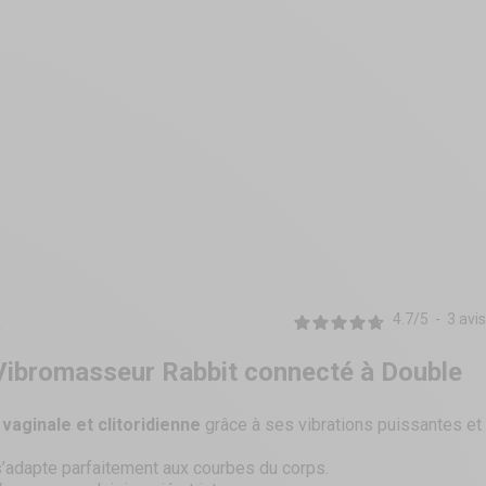
4.7
/
5
-
3
avis
X
Vibromasseur Rabbit connecté à Double
vaginale et clitoridienne
grâce à ses vibrations puissantes et
l s’adapte parfaitement aux courbes du corps.