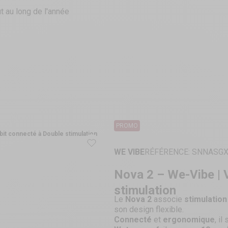
t au long de l'année
PROMO
it connecté à Double stimulation
WE VIBE
RÉFÉRENCE: SNNASG
Nova 2 – We-Vibe | 
stimulation
Le
Nova 2
associe
stimulation 
son design flexible.
Connecté
et
ergonomique
, i