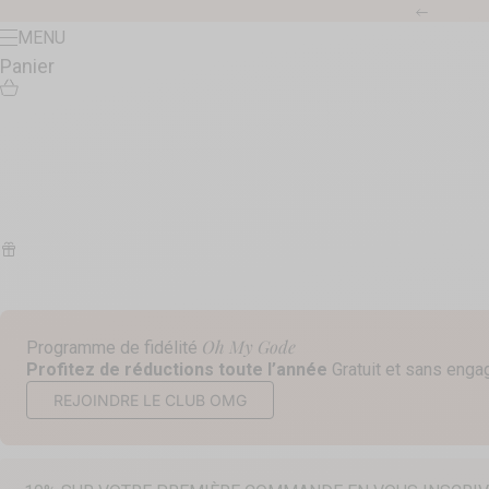
Passer au contenu
Précéde
Menu
MENU
Panier
Oh My Gode
Programme de fidélité
Profitez de réductions toute l’année
Gratuit et sans eng
REJOINDRE LE CLUB OMG