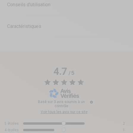
Conseils d'utilisation
Caractéristiques
4.7
/
5
Basé sur
3
avis soumis à un
contrôle
Voir tous les avis sur ce site
5
étoiles
2
4
étoiles
1