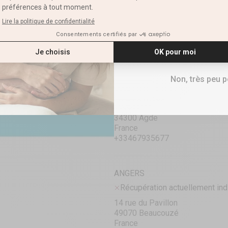
E-mail
La Masturbation, Si on
RECEVOIR M
AGDE
Non, très peu 
Récupération actuellement ind
Rond-Point du Bagnas
34300 Agde
France
+33467935677
ANGERS
Récupération actuellement ind
14 rue du Pavillon
49070 Beaucouzé
France