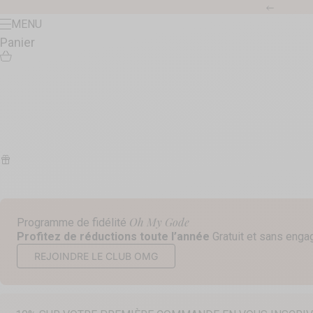
Passer au contenu
Précéde
Menu
MENU
Panier
Oh My Gode
Programme de fidélité
Profitez de réductions toute l’année
Gratuit et sans eng
REJOINDRE LE CLUB OMG