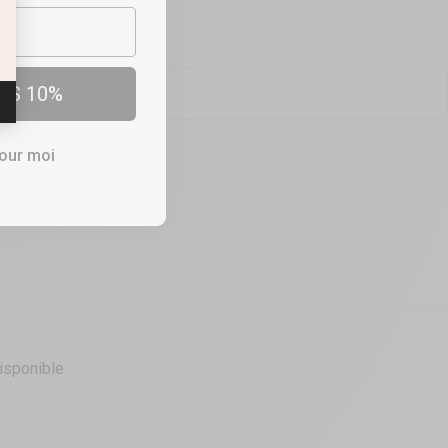
 en Parlait ?
ES 10%
pour moi
isponible
isponible