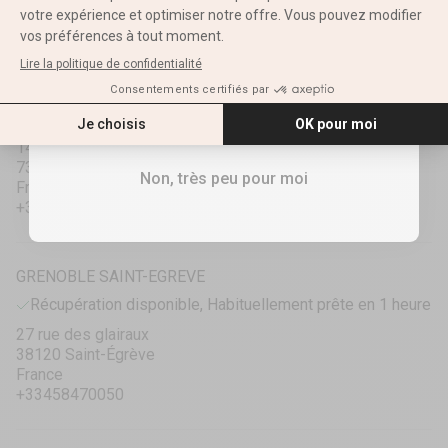
France
+33250540707
E-mail
CHAMBÉRY
RECEVOIR MES 10%
Récupération disponible, Habituellement prête en 1 heure
1423 Avenue des Landiers
73000 Chambéry
Non, très peu pour moi
France
+33458440040
GRENOBLE SAINT-EGREVE
Récupération disponible, Habituellement prête en 1 heure
27 rue des glairaux
38120 Saint-Égrève
France
+33458470050