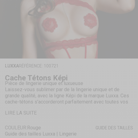
ZOOMER
SUR
LUXXA
RÉFÉRENCE: 100721
L'IMAGE
Cache Tétons Képi
Pièce de lingerie unique et luxueuse
Laissez-vous sublimer par de la lingerie unique et de
grande qualité, avec la ligne Képi de la marque Luxxa. Ces
cache-tétons s'accorderont parfaitement avec toutes vos
tenues sexy pour un maximum d'effet, et se marieront bien
LIRE LA SUITE
sûr à merveille avec les autres pièces et accesoires de la
gamme Képi.
COULEUR:
Rouge
GUIDE DES TAILLES
Guide des tailles Luxxa | Lingerie