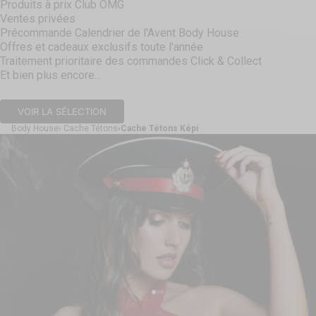
Produits à prix Club OMG
Ventes privées
Précommande Calendrier de l'Avent Body House
Offres et cadeaux exclusifs toute l'année
Traitement prioritaire des commandes Click & Collect
Et bien plus encore...
VOIR LA SÉLECTION
Body House
Cache Tétons
Cache Tétons Képi
Aller à l'élément 1
Aller à l'élément 2
Aller à l'élément 3