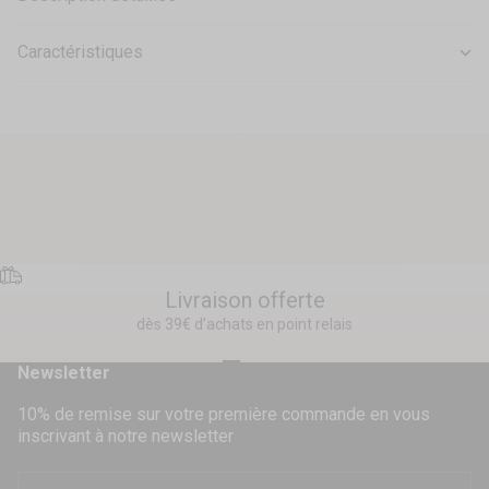
Caractéristiques
Livraison offerte
dès 39€ d’achats en point relais
Aller à l'élément 1
Aller à l'élément 2
Aller à l'élément 3
Aller à l'élément 4
Newsletter
10% de remise sur votre première commande en vous
inscrivant à notre newsletter