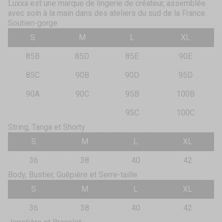
Luxxa est une marque de lingerie de créateur, assemblée
avec soin à la main dans des ateliers du sud de la France.
Soutien-gorge
S
M
L
XL
85B
85D
85E
90E
85C
90B
90D
95D
90A
90C
95B
100B
95C
100C
String, Tanga et Shorty
S
M
L
XL
36
38
40
42
Body, Bustier, Guêpière et Serre-taille
S
M
L
XL
36
38
40
42