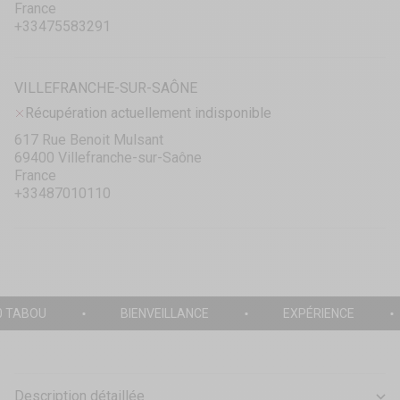
France
+33475583291
VILLEFRANCHE-SUR-SAÔNE
Récupération actuellement indisponible
617 Rue Benoit Mulsant
69400 Villefranche-sur-Saône
France
+33487010110
0 TABOU
BIENVEILLANCE
EXPÉRIENCE
Description détaillée