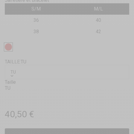
Jarretière et Bracelet
S/M
M/L
36
40
38
42
Rouge
TAILLE:
TU
TU
Taille
TU
Prix de vente
40,50 €