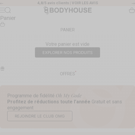
Passer au contenu
4,8/5 avis clients |
VOIR LES AVIS
Précédent
Body House
Recherche
Pa
Menu
Panier
PANIER
Votre panier est vide
EXPLORER NOS PRODUITS
OFFRES
Oh My Gode
Programme de fidélité
Profitez de réductions toute l’année
Gratuit et sans
engagement
REJOINDRE LE CLUB OMG