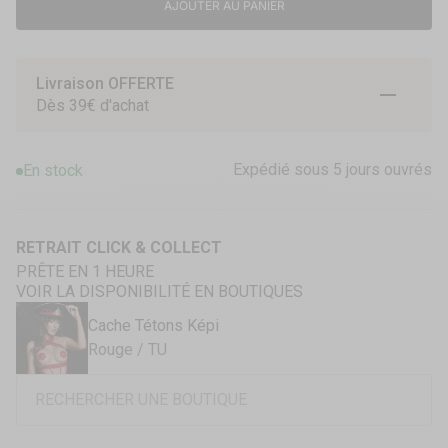
AJOUTER AU PANIER
Livraison OFFERTE
Aller à l
Aller à
Aller 
Dès 39€ d'achat
Expédié sous 5 jours ouvrés
En stock
RETRAIT CLICK & COLLECT
PRÊTE EN 1 HEURE
VOIR LA DISPONIBILITÉ EN BOUTIQUES
Cache Tétons Képi
Rouge / TU