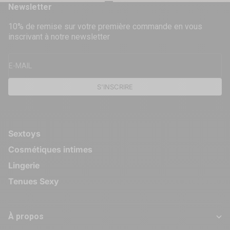
Aller à l'élément 1
Aller à l'élément 2
Aller à l'élément 3
Aller à l'élément 4
Newsletter
10% de remise sur votre première commande en vous
inscrivant à notre newsletter
E-MAIL
S'INSCRIRE
Sextoys
Cosmétiques intimes
Lingerie
Tenues Sexy
À propos