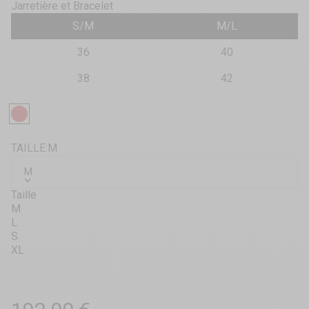
Jarretière et Bracelet
S/M
M/L
36
40
38
42
Rouge
TAILLE:
M
M
Taille
M
L
S
XL