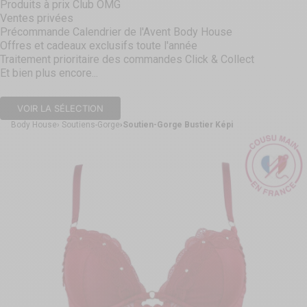
Produits à prix Club OMG
Ventes privées
Précommande Calendrier de l'Avent Body House
Offres et cadeaux exclusifs toute l'année
Traitement prioritaire des commandes Click & Collect
Et bien plus encore...
VOIR LA SÉLECTION
Body House
Soutiens-Gorge
Soutien-Gorge Bustier Képi
Aller à l'élément 1
Aller à l'élément 2
Aller à l'élément 3
Aller à l'élément 4