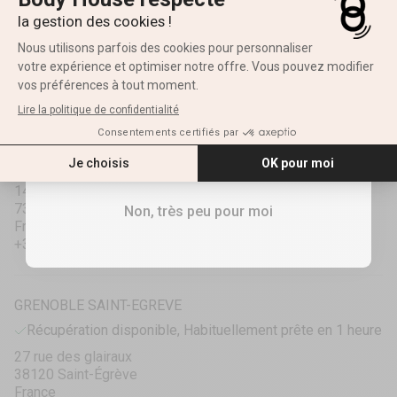
Prénom
3 rue Robert Schumann
14120 Mondeville
France
+33250540707
E-mail
CHAMBÉRY
RECEVOIR MES 10%
Récupération actuellement indisponible
1423 Avenue des Landiers
73000 Chambéry
Non, très peu pour moi
France
+33458440040
GRENOBLE SAINT-EGREVE
Récupération disponible, Habituellement prête en 1 heure
27 rue des glairaux
38120 Saint-Égrève
France