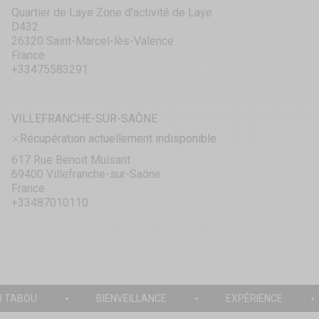
Quartier de Laye Zone d'activité de Laye
D432
26320 Saint-Marcel-lès-Valence
France
+33475583291
VILLEFRANCHE-SUR-SAÔNE
Récupération actuellement indisponible
617 Rue Benoit Mulsant
69400 Villefranche-sur-Saône
France
+33487010110
0 TABOU
BIENVEILLANCE
EXPÉRIENCE