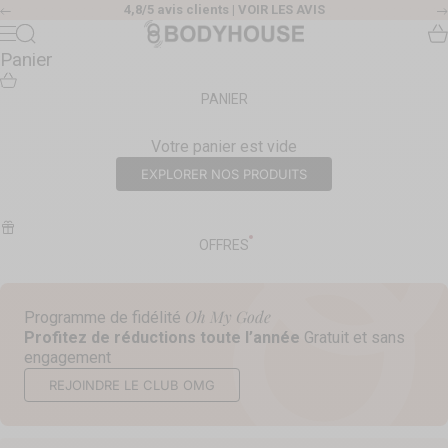
Passer au contenu
4,8/5 avis clients |
VOIR LES AVIS
Précédent
Body House
Recherche
Pa
Menu
Panier
PANIER
Votre panier est vide
EXPLORER NOS PRODUITS
OFFRES
Oh My Gode
Programme de fidélité
Profitez de réductions toute l’année
Gratuit et sans
engagement
REJOINDRE LE CLUB OMG