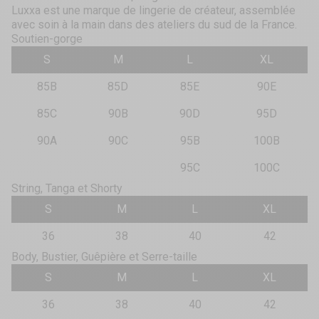
Luxxa est une marque de lingerie de créateur, assemblée
avec soin à la main dans des ateliers du sud de la France.
Soutien-gorge
S
M
L
XL
85B
85D
85E
90E
85C
90B
90D
95D
90A
90C
95B
100B
95C
100C
String, Tanga et Shorty
S
M
L
XL
36
38
40
42
Body, Bustier, Guêpière et Serre-taille
S
M
L
XL
36
38
40
42