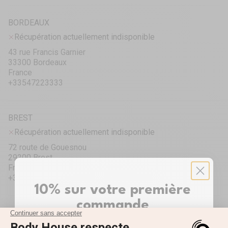
BORDEAUX
Récupération actuellement indisponible
43 rue Francis Garnier
33300 Bordeaux
France
+33547223333
BREST
Récupération actuellement indisponible
72 route de Gouesnou
29200 Brest
France
+33298415204
10% sur votre première
commande
CAEN
Inscrivez-vous pour recevoir votre réduction ✨
Récupération actuellement indisponible