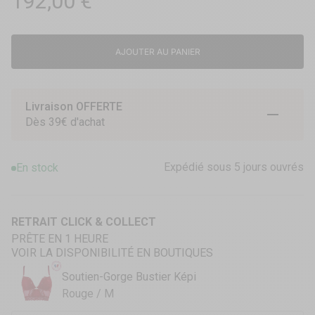
Prix de vente
192,00 €
AJOUTER AU PANIER
Livraison OFFERTE
Aller à l
Aller à
Aller 
Dès 39€ d'achat
Expédié sous 5 jours ouvrés
En stock
RETRAIT CLICK & COLLECT
PRÊTE EN 1 HEURE
VOIR LA DISPONIBILITÉ EN BOUTIQUES
Soutien-Gorge Bustier Képi
Rouge / M