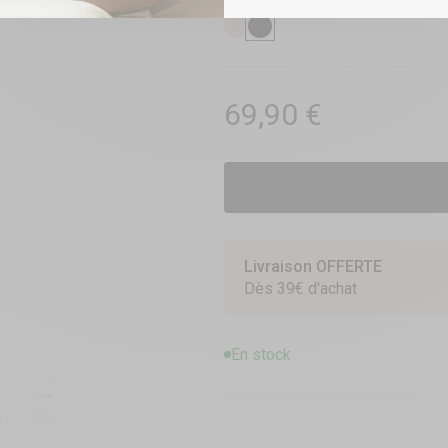
COULEUR:
Noir
Chair
Noir
Prix de vente
69,90 €
Livraison OFFERTE
Dès 39€ d'achat
En stock