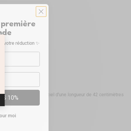
 première
nde
r votre réduction ✨
1
nts
cking
avec ce bras artificiel d'une longueur de 42 centimètres
ES 10%
 !
pour moi