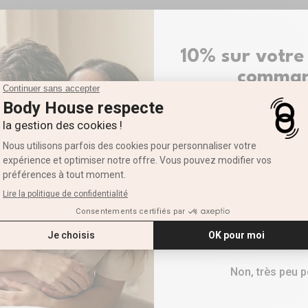
t au long de l'année
10% sur votre
comma
Inscrivez-vous pour recevoi
Prénom
BE KINKEE
RÉFÉRENCE: XM286
E-mail
Main Fist Doigts Joi
Sextoy pour fist-fucking
Profitez des plaisirs du
fist-fu
RECEVOIR M
pour un maximum de sensations
Non, très peu 
LIRE LA SUITE