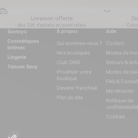
Livraison offerte
Di
dès 39€ d’achats en point relais
Colis
Sextoys
À propos
Aide
Cosmétiques
Qui sommes-nous ?
Contact
intimes
Nos boutiques
Modes de livr
Lingerie
Club OMG
Retours & éc
Tenues Sexy
Privatiser votre
Modes de pai
boutique
FAQ & Conseil
Devenir franchisé
Me rétracter
Plan du site
Politique de
confidentialit
Cookies