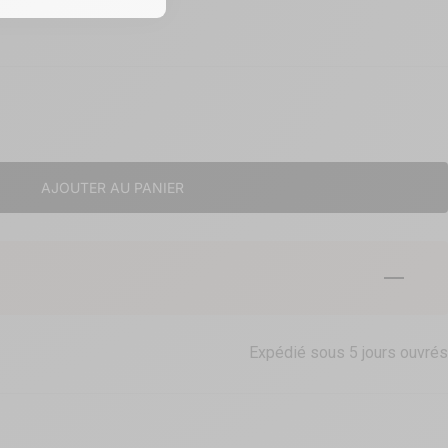
AJOUTER AU PANIER
Aller à 
Aller
Alle
Expédié sous 5 jours ouvrés