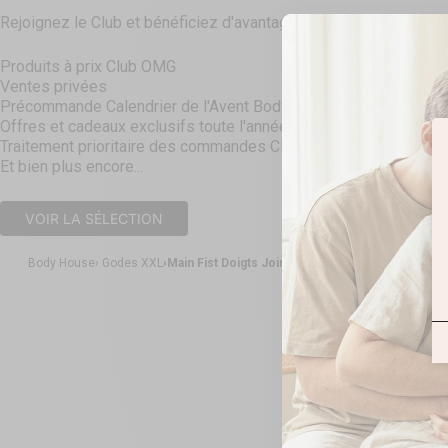
Rejoignez le Club et bénéficiez d'avantages et de réductions tou
Produits à prix Club OMG
Ventes privées
Précommande Calendrier de l'Avent Body House
Offres et cadeaux exclusifs toute l'année
Traitement prioritaire des commandes Click & Collect
Et bien plus encore...
VOIR LA SÉLECTION
Body House
Godes XXL
Main Fist Doigts Joints