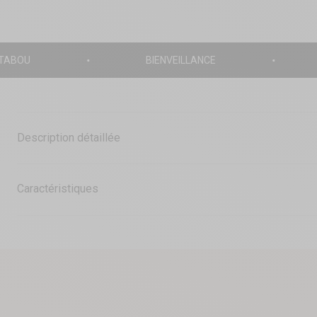
ZOOMER
SUR
L'IMAGE
 TABOU
BIENVEILLANCE
Description détaillée
Caractéristiques