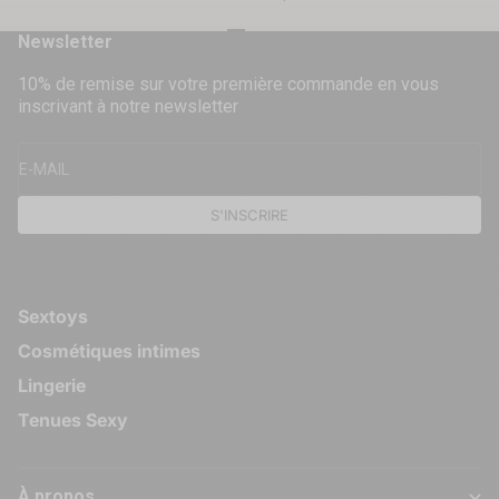
Aller à l'élément 1
Aller à l'élément 2
Aller à l'élément 3
Aller à l'élément 4
Newsletter
10% de remise sur votre première commande en vous
inscrivant à notre newsletter
E-MAIL
S'INSCRIRE
Sextoys
Cosmétiques intimes
Lingerie
Tenues Sexy
À propos