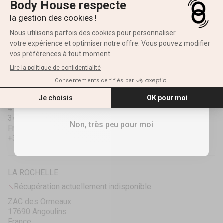
Récupération disponible, Habituellement prête en 1 heure
Inscrivez-vous pour recevoir votre réduction ✨
27 rue des glairaux
Prénom
38120 Saint-Égrève
France
+33458470050
E-mail
JACOU
RECEVOIR MES 10%
Récupération disponible, Habituellement prête en 1 heure
4 Rue Louis Bréguet
34830 Jacou
Non, très peu pour moi
France
+33448190297
LA ROCHELLE
Récupération actuellement indisponible
ZAC des Ormeaux
17690 Angoulins
France