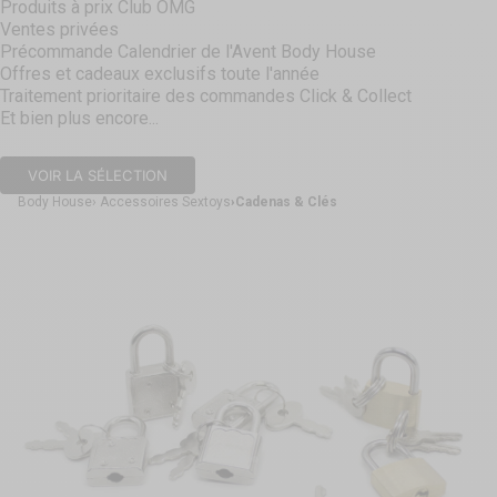
Produits à prix Club OMG
Ventes privées
Précommande Calendrier de l'Avent Body House
Offres et cadeaux exclusifs toute l'année
Traitement prioritaire des commandes Click & Collect
Et bien plus encore...
VOIR LA SÉLECTION
Body House
Accessoires Sextoys
Cadenas & Clés
Aller à l'élément 1
Aller à l'élément 2
Aller à l'élément 3