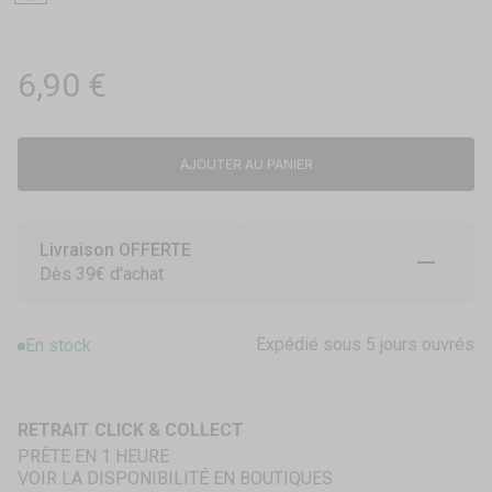
Prix de vente
6,90 €
AJOUTER AU PANIER
Livraison OFFERTE
Aller à l
Aller à
Aller 
Dès 39€ d'achat
Expédié sous 5 jours ouvrés
En stock
RETRAIT CLICK & COLLECT
PRÊTE EN 1 HEURE
VOIR LA DISPONIBILITÉ EN BOUTIQUES