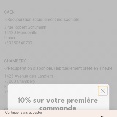
CAEN
Récupération actuellement indisponible
3 rue Robert Schumann
14120 Mondeville
France
+33250540707
CHAMBÉRY
Récupération disponible, Habituellement prête en 1 heure
1423 Avenue des Landiers
73000 Chambéry
France
+33458440040
10% sur votre première
commande
GRENOBLE SAINT-EGREVE