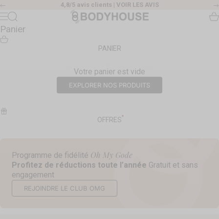
Passer au contenu
4,8/5 avis clients |
VOIR LES AVIS
Précédent
Body House
Recherche
Pa
Menu
Panier
PANIER
Votre panier est vide
EXPLORER NOS PRODUITS
OFFRES
Oh My Gode
Programme de fidélité
Profitez de réductions toute l’année
Gratuit et sans
engagement
REJOINDRE LE CLUB OMG