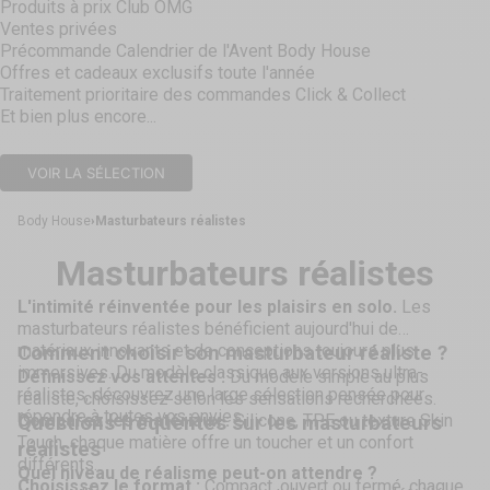
Produits à prix Club OMG
Ventes privées
Précommande Calendrier de l'Avent Body House
Offres et cadeaux exclusifs toute l'année
Traitement prioritaire des commandes Click & Collect
Et bien plus encore...
VOIR LA SÉLECTION
Body House
Masturbateurs réalistes
Masturbateurs réalistes
L'intimité réinventée pour les plaisirs en solo.
Les
masturbateurs réalistes bénéficient aujourd'hui de
matériaux innovants et de conceptions toujours plus
Comment choisir son masturbateur réaliste ?
immersives. Du modèle classique aux versions ultra-
Définissez vos attentes :
Du modèle simple au plus
réalistes, découvrez une large sélection pensée pour
réaliste, choisissez selon les sensations recherchées.
répondre à toutes vos envies.
Comparez les matériaux :
Silicone, TPE ou texture Skin
Questions fréquentes sur les masturbateurs
Touch, chaque matière offre un toucher et un confort
réalistes
différents.
Quel niveau de réalisme peut-on attendre ?
Choisissez le format :
Compact, ouvert ou fermé, chaque