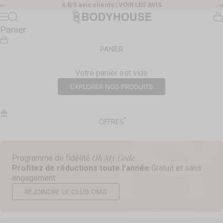
Passer au contenu
4,8/5 avis clients |
VOIR LES AVIS
Précédent
Body House
Recherche
Pa
Menu
Panier
PANIER
Votre panier est vide
EXPLORER NOS PRODUITS
OFFRES
Oh My Gode
Programme de fidélité
Profitez de réductions toute l’année
Gratuit et sans
engagement
REJOINDRE LE CLUB OMG