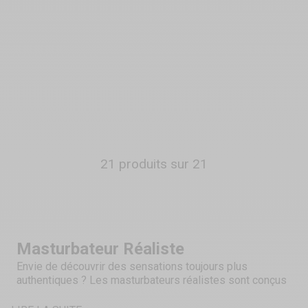
BE EMBRACE
5
/
5
-
3
avis
Masturbateur Réaliste
Ophelia
Prix de vente
34,90 €
Couleur
Noir
21 produits sur 21
Masturbateur Réaliste
Envie de découvrir des sensations toujours plus
authentiques ? Les masturbateurs réalistes sont conçus
pour offrir
une expérience immersive
grâce à des
matériaux de haute qualité et des finitions soignées. Chez