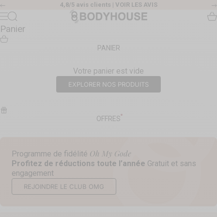
Passer au contenu
4,8/5 avis clients |
VOIR LES AVIS
Précédent
Body House
Recherche
Pa
Menu
Panier
PANIER
Votre panier est vide
EXPLORER NOS PRODUITS
OFFRES
Oh My Gode
Programme de fidélité
Profitez de réductions toute l’année
Gratuit et sans
engagement
REJOINDRE LE CLUB OMG