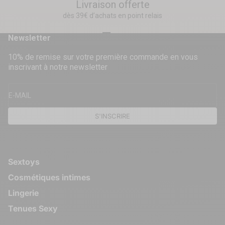
Livraison offerte
dès 39€ d’achats en point relais
Aller à l'élément 1
Aller à l'élément 2
Aller à l'élément 3
Aller à l'élément 4
Newsletter
10% de remise sur votre première commande en vous
inscrivant à notre newsletter
E-MAIL
S'INSCRIRE
Sextoys
Cosmétiques intimes
Lingerie
Tenues Sexy