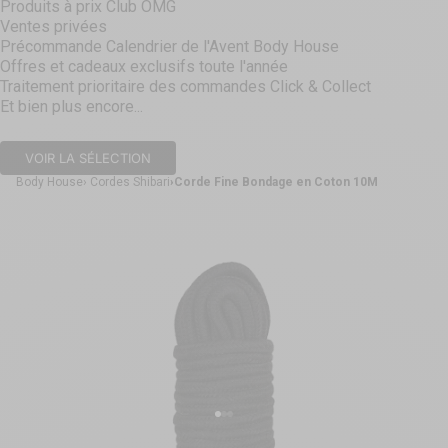
Produits à prix Club OMG
Ventes privées
Précommande Calendrier de l'Avent Body House
Offres et cadeaux exclusifs toute l'année
Traitement prioritaire des commandes Click & Collect
Et bien plus encore...
VOIR LA SÉLECTION
Body House
Cordes Shibari
Corde Fine Bondage en Coton 10M
Aller à l'élément 1
Aller à l'élément 2
Aller à l'élément 3