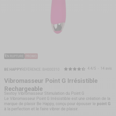
ZOOMER
SUR
EN RUPTURE
PROMO
L'IMAGE
4.4
/
5
-
14
avis
BE HAPPY
RÉFÉRENCE: BH000310
Vibromasseur Point G Irrésistible
Rechargeable
Sextoy Vibromasseur Stimulation du Point G
Le Vibromasseur Point G Irrésistible est une création de la
marque de plaisir Be Happy, conçu pour épouser le
point G
à la perfection et le faire vibrer de plaisir.