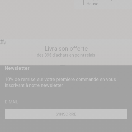
House
Livraison offerte
dès 39€ d’achats en point relais
Aller à l'élément 1
Aller à l'élément 2
Aller à l'élément 3
Aller à l'élément 4
Newsletter
10% de remise sur votre première commande en vous
inscrivant à notre newsletter
E-MAIL
S'INSCRIRE