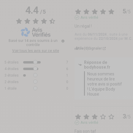
4.4
5
/
5
/
5
Avis vérifié
Un régal !
Avis du
06/11/2024
, suite à une
expérience du
22/10/2024
par
M.C.
Basé sur
14
avis soumis à un
contrôle
Utile
(0)
Signaler
Voir tous les avis sur ce site
Réponse de
5
étoiles
7
bodyhouse.fr
4
étoiles
6
Nous sommes 
3
étoiles
1
heureux de lire 
2
étoiles
0
votre avis si positif 
1
étoile
0
! L'équipe Body 
House
3
/
5
Avis vérifié
Fais son taf