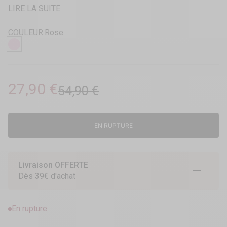
LIRE LA SUITE
COULEUR:
Rose
Rose
Prix de vente
27,90 €
Prix normal
54,90 €
EN RUPTURE
Livraison OFFERTE
Aller à l
Aller à
Aller 
Dès 39€ d'achat
En rupture