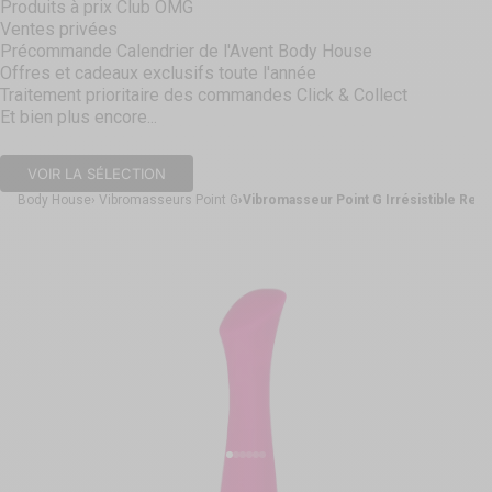
Produits à prix Club OMG
Ventes privées
Précommande Calendrier de l'Avent Body House
Offres et cadeaux exclusifs toute l'année
Traitement prioritaire des commandes Click & Collect
Et bien plus encore...
VOIR LA SÉLECTION
Body House
Vibromasseurs Point G
Vibromasseur Point G Irrésistible Rec
Aller à l'élément 1
Aller à l'élément 2
Aller à l'élément 3
Aller à l'élément 4
Aller à l'élément 5
Aller à l'élément 6