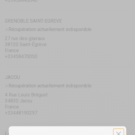
+33458440040
GRENOBLE SAINT-EGREVE
Récupération actuellement indisponible
27 rue des glairaux
38120 Saint-Égrève
France
+33458470050
JACOU
Récupération actuellement indisponible
4 Rue Louis Bréguet
34830 Jacou
France
+33448190297
LA ROCHELLE