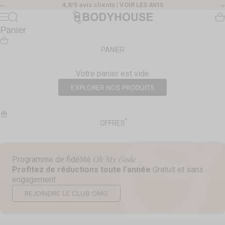
Passer au contenu
4,8/5 avis clients |
VOIR LES AVIS
Précédent
Body House
Recherche
Pa
Menu
Panier
PANIER
Votre panier est vide
EXPLORER NOS PRODUITS
OFFRES
Oh My Gode
Programme de fidélité
Profitez de réductions toute l’année
Gratuit et sans
engagement
REJOINDRE LE CLUB OMG