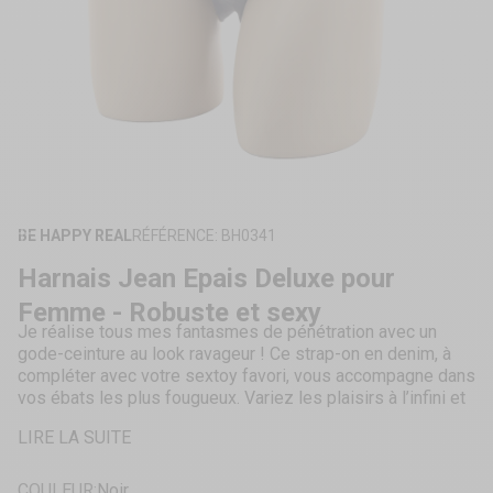
ZOOMER
SUR
BE HAPPY REAL
RÉFÉRENCE: BH0341
L'IMAGE
Harnais Jean Epais Deluxe pour
Femme - Robuste et sexy
Je réalise tous mes fantasmes de pénétration avec un
gode-ceinture au look ravageur ! Ce strap-on en denim, à
compléter avec votre sextoy favori, vous accompagne dans
vos ébats les plus fougueux. Variez les plaisirs à l’infini et
partagez des prouesses inoubliables avec votre partenaire
LIRE LA SUITE
!
En jean épais,
Plastron robuste,
COULEUR:
Noir