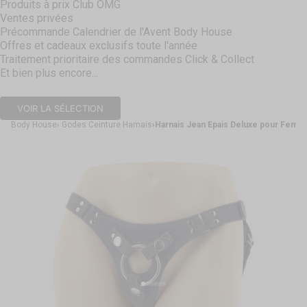
Produits à prix Club OMG
Ventes privées
Précommande Calendrier de l'Avent Body House
Offres et cadeaux exclusifs toute l'année
Traitement prioritaire des commandes Click & Collect
Et bien plus encore...
VOIR LA SÉLECTION
Body House
Godes Ceinture Harnais
Harnais Jean Epais Deluxe pour Femme
Aller à l'élément 1
Aller à l'élément 2
Aller à l'élément 3
Aller à l'élément 4
Aller à l'élément 5
Aller à l'élément 6