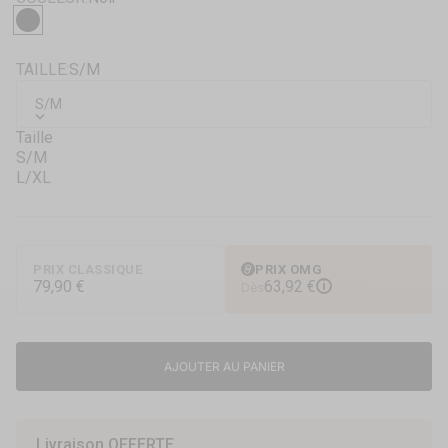
3 anneaux,
Noir
Taille réglable,
Look ultra sexy.
TAILLE:
S/M
S/M
Taille
S/M
L/XL
PRIX CLASSIQUE
PRIX OMG
79,90 €
63,92 €
i
Dès
AJOUTER AU PANIER
Livraison OFFERTE