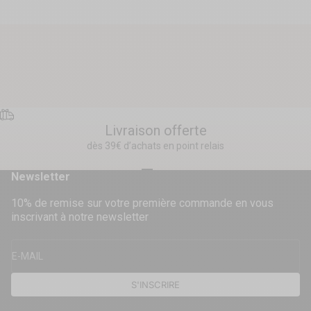
Livraison offerte
dès 39€ d’achats en point relais
Aller à l'élément 1
Aller à l'élément 2
Aller à l'élément 3
Aller à l'élément 4
Newsletter
10% de remise sur votre première commande en vous
inscrivant à notre newsletter
E-MAIL
S'INSCRIRE