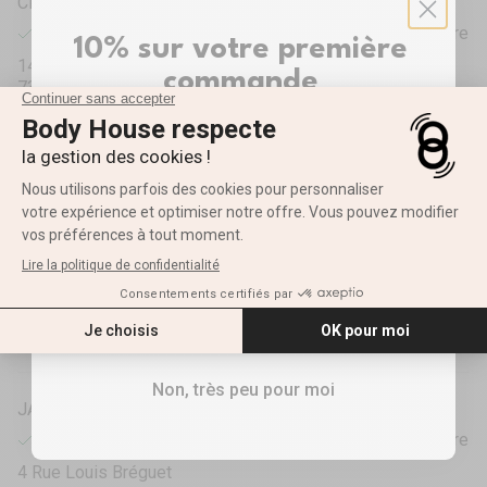
CHAMBÉRY
Récupération disponible, Habituellement prête en 1 heure
10% sur votre première
1423 Avenue des Landiers
commande
73000 Chambéry
France
Inscrivez-vous pour recevoir votre réduction ✨
+33458440040
Prénom
GRENOBLE SAINT-EGREVE
Récupération disponible, Habituellement prête en 1 heure
E-mail
27 rue des glairaux
38120 Saint-Égrève
France
RECEVOIR MES 10%
+33458470050
Non, très peu pour moi
JACOU
Récupération disponible, Habituellement prête en 1 heure
4 Rue Louis Bréguet