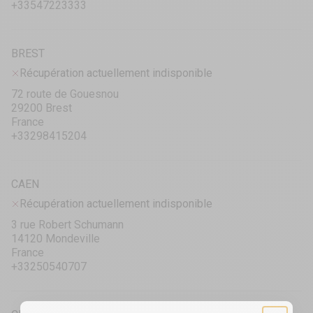
+33547223333
BREST
Récupération actuellement indisponible
72 route de Gouesnou
29200 Brest
France
+33298415204
CAEN
Récupération actuellement indisponible
3 rue Robert Schumann
14120 Mondeville
France
+33250540707