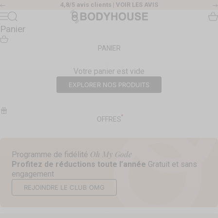
Passer au contenu
4,8/5 avis clients |
VOIR LES AVIS
Précédent
Body House
Recherche
Pa
Menu
Panier
PANIER
Votre panier est vide
EXPLORER NOS PRODUITS
OFFRES
Oh My Gode
Programme de fidélité
Profitez de réductions toute l’année
Gratuit et sans
engagement
REJOINDRE LE CLUB OMG