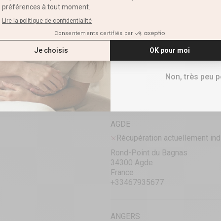
E-mail
RETRAIT CLICK & COLLECT
PRÊTE EN 1 HEURE
VOIR LA DISPONIBILITÉ EN B
RECEVOIR M
Grand Rabbit Multifon
Rose
Non, très peu 
AGDE
Récupération actuellement ind
Rond-Point du Bagnas
34300 Agde
France
+33467935677
ANGERS