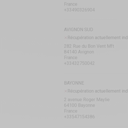
France
+33490326904
AVIGNON SUD
Récupération actuellement ind
282 Rue du Bon Vent Mft
84140 Avignon
France
+33432750042
BAYONNE
Récupération actuellement ind
2 avenue Roger Maylie
64100 Bayonne
France
+33547154386