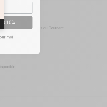
OUTIQUES
ES 10%
ction Vibrations et Perles qui Tournent
pour moi
isponible