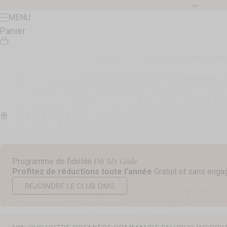
Passer au contenu
Précéde
Menu
MENU
Panier
Oh My Gode
Programme de fidélité
Profitez de réductions toute l’année
Gratuit et sans eng
REJOINDRE LE CLUB OMG