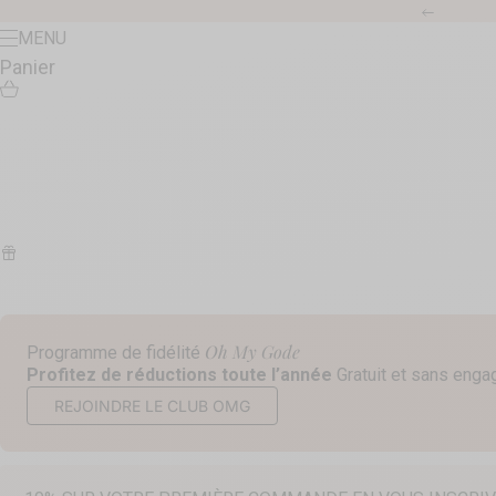
Passer au contenu
Précéde
Menu
MENU
Panier
Oh My Gode
Programme de fidélité
Profitez de réductions toute l’année
Gratuit et sans eng
REJOINDRE LE CLUB OMG