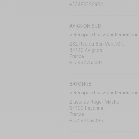
+33490326904
AVIGNON SUD
Récupération actuellement ind
282 Rue du Bon Vent Mft
84140 Avignon
France
+33432750042
BAYONNE
Récupération actuellement ind
2 avenue Roger Maylie
64100 Bayonne
France
+33547154386