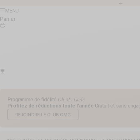
Passer au contenu
Précéde
Menu
MENU
Panier
Oh My Gode
Programme de fidélité
Profitez de réductions toute l’année
Gratuit et sans eng
REJOINDRE LE CLUB OMG