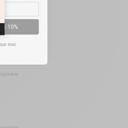
OUTIQUES
e vers 4mm Male
ES 10%
pour moi
isponible
isponible