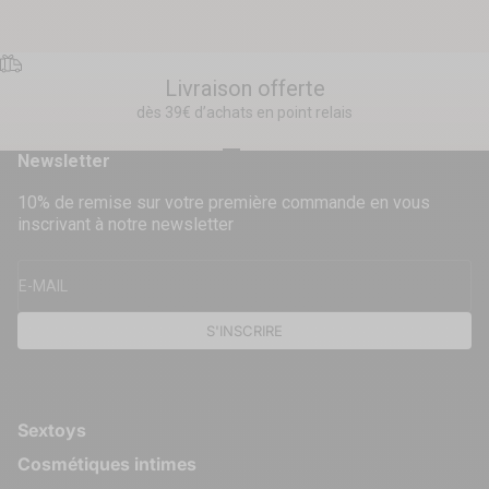
Livraison offerte
dès 39€ d’achats en point relais
Aller à l'élément 1
Aller à l'élément 2
Aller à l'élément 3
Aller à l'élément 4
Newsletter
10% de remise sur votre première commande en vous
inscrivant à notre newsletter
E-MAIL
S'INSCRIRE
Sextoys
Cosmétiques intimes