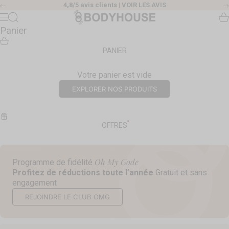
Passer au contenu
4,8/5 avis clients |
VOIR LES AVIS
Précédent
Body House
Recherche
Pa
Menu
Panier
PANIER
Votre panier est vide
EXPLORER NOS PRODUITS
OFFRES
Oh My Gode
Programme de fidélité
Profitez de réductions toute l’année
Gratuit et sans
engagement
REJOINDRE LE CLUB OMG