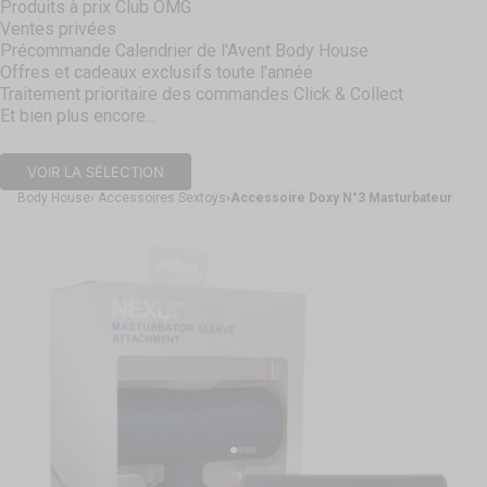
Produits à prix Club OMG
Ventes privées
Précommande Calendrier de l'Avent Body House
Offres et cadeaux exclusifs toute l'année
Traitement prioritaire des commandes Click & Collect
Et bien plus encore...
VOIR LA SÉLECTION
Body House
Accessoires Sextoys
Accessoire Doxy N°3 Masturbateur
Aller à l'élément 1
Aller à l'élément 2
Aller à l'élément 3
Aller à l'élément 4