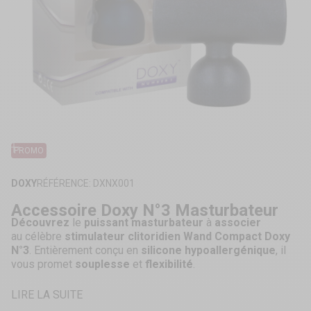
ZOOMER
SUR
PROMO
L'IMAGE
DOXY
RÉFÉRENCE: DXNX001
Accessoire Doxy N°3 Masturbateur
Découvrez
le
puissant masturbateur
à
associer
au célèbre
stimulateur clitoridien Wand Compact Doxy
N°3
. Entièrement conçu en
silicone hypoallergénique
, il
vous promet
souplesse
et
flexibilité
.
LIRE LA SUITE