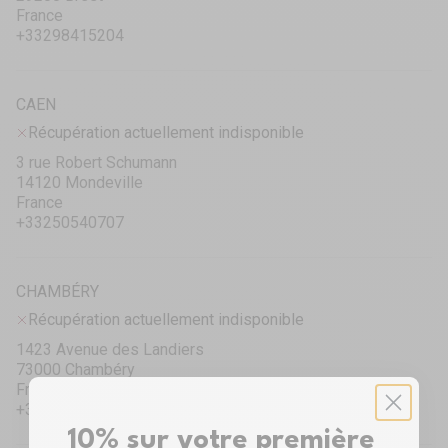
France
+33298415204
CAEN
Récupération actuellement indisponible
3 rue Robert Schumann
14120 Mondeville
France
+33250540707
CHAMBÉRY
Récupération actuellement indisponible
1423 Avenue des Landiers
73000 Chambéry
France
+33458440040
10% sur votre première