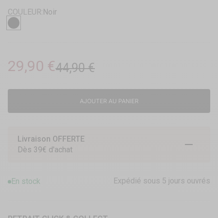
COULEUR:
Noir
Noir
Prix de vente
29,90 €
Prix normal
44,90 €
AJOUTER AU PANIER
Livraison OFFERTE
Aller à l
Aller à
Aller 
Dès 39€ d'achat
Expédié sous 5 jours ouvrés
En stock