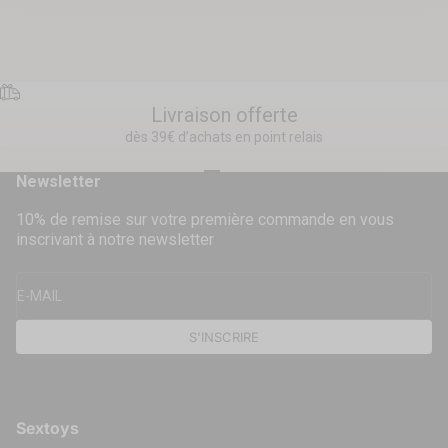
Livraison offerte
dès 39€ d’achats en point relais
Aller à l'élément 1
Aller à l'élément 2
Aller à l'élément 3
Aller à l'élément 4
Newsletter
10% de remise sur votre première commande en vous
inscrivant à notre newsletter
E-MAIL
S'INSCRIRE
Sextoys