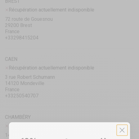
BREST
Récupération actuellement indisponible
72 route de Gouesnou
29200 Brest
France
+33298415204
CAEN
Récupération actuellement indisponible
3 rue Robert Schumann
14120 Mondeville
France
+33250540707
CHAMBÉRY
Récupération actuellement indisponible
1423 Avenue des Landiers