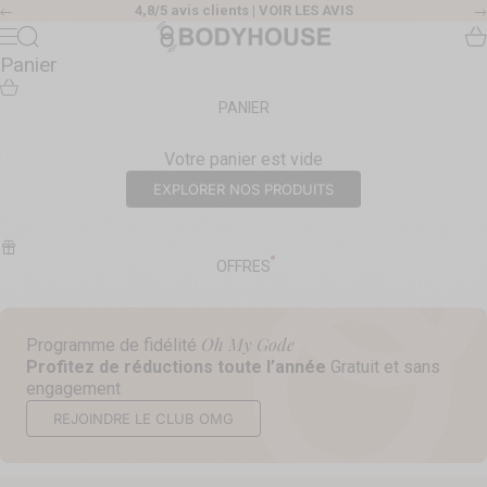
Passer au contenu
4,8/5 avis clients |
VOIR LES AVIS
Précédent
Body House
Recherche
Pa
Menu
Panier
PANIER
Votre panier est vide
EXPLORER NOS PRODUITS
OFFRES
Oh My Gode
Programme de fidélité
Profitez de réductions toute l’année
Gratuit et sans
engagement
REJOINDRE LE CLUB OMG