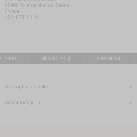
69400 Villefranche-sur-Saône
France
+33487010110
0 TABOU
BIENVEILLANCE
EXPÉRIENCE
Description détaillée
Caractéristiques