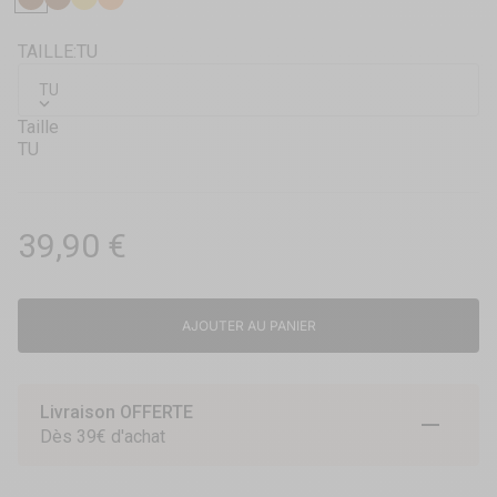
Chatain
Brune
Blonde
Rousse
TAILLE:
TU
TU
Taille
TU
Prix de vente
39,90 €
AJOUTER AU PANIER
Livraison OFFERTE
Aller à l
Aller à
Aller 
Dès 39€ d'achat