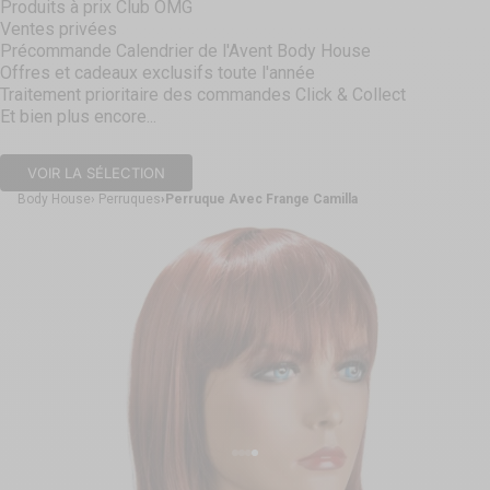
Produits à prix Club OMG
Ventes privées
Précommande Calendrier de l'Avent Body House
Offres et cadeaux exclusifs toute l'année
Traitement prioritaire des commandes Click & Collect
Et bien plus encore...
VOIR LA SÉLECTION
Body House
Perruques
Perruque Avec Frange Camilla
Aller à l'élément 1
Aller à l'élément 2
Aller à l'élément 3
Aller à l'élément 4