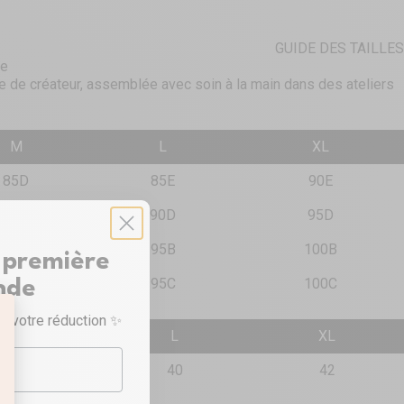
GUIDE DES TAILLES
ie
e de créateur, assemblée avec soin à la main dans des ateliers
M
L
XL
85D
85E
90E
90B
90D
95D
90C
95B
100B
 première
95C
100C
nde
r votre réduction ✨
M
L
XL
38
40
42
taille