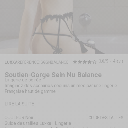
ZOOMER
SUR
3.8
/
5
-
4
avis
LUXXA
RÉFÉRENCE: SGSNBALANCE
L'IMAGE
Soutien-Gorge Sein Nu Balance
Lingerie de soirée
Imaginez des scénarios coquins animés par une lingerie
Française haut de gamme.
LIRE LA SUITE
COULEUR:
Noir
GUIDE DES TAILLES
Guide des tailles Luxxa | Lingerie