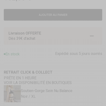
AJOUTER AU PANIER
Livraison OFFERTE
Aller à l
Aller à
Aller 
Dès 39€ d'achat
Expédié sous 5 jours ouvrés
En stock
RETRAIT CLICK & COLLECT
PRÊTE EN 1 HEURE
VOIR LA DISPONIBILITÉ EN BOUTIQUES
Soutien-Gorge Sein Nu Balance
Noir / XL