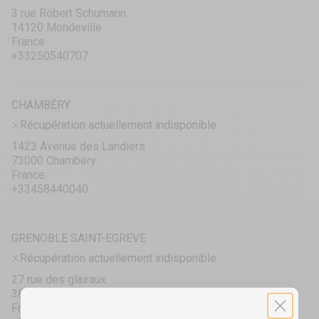
3 rue Robert Schumann
14120 Mondeville
France
+33250540707
CHAMBÉRY
Récupération actuellement indisponible
1423 Avenue des Landiers
73000 Chambéry
France
+33458440040
GRENOBLE SAINT-EGREVE
Récupération actuellement indisponible
27 rue des glairaux
38120 Saint-Égrève
France