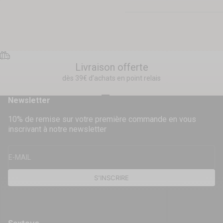
Livraison offerte
dès 39€ d’achats en point relais
Aller à l'élément 1
Aller à l'élément 2
Aller à l'élément 3
Aller à l'élément 4
Newsletter
10% de remise sur votre première commande en vous
inscrivant à notre newsletter
E-MAIL
S'INSCRIRE
Sextoys