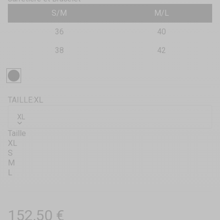
S/M
M/L
36
40
38
42
Noir
TAILLE:
XL
XL
Taille
XL
S
M
L
Prix de vente
152,50 €