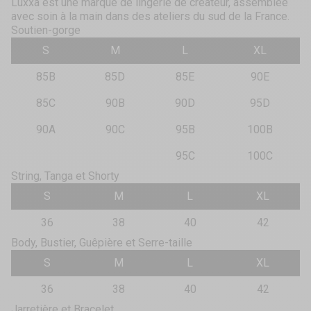
Luxxa est une marque de lingerie de créateur, assemblée
avec soin à la main dans des ateliers du sud de la France.
Soutien-gorge
S
M
L
XL
85B
85D
85E
90E
85C
90B
90D
95D
90A
90C
95B
100B
95C
100C
String, Tanga et Shorty
S
M
L
XL
36
38
40
42
Body, Bustier, Guêpière et Serre-taille
S
M
L
XL
36
38
40
42
Jarretière et Bracelet