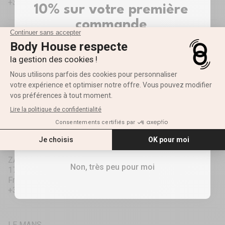
+33458470050
10% sur votre première
commande
JACOU
Inscrivez-vous pour recevoir votre réduction ✨
Récupération actuellement indisponible
Prénom
4 Rue Louis Bréguet
34830 Jacou
France
+33448190297
E-mail
LA ROCHELLE
RECEVOIR MES 10%
Récupération actuellement indisponible
ZAC des Ormeaux
Non, très peu pour moi
17690 Angoulins
France
+33586107040
LE MANS