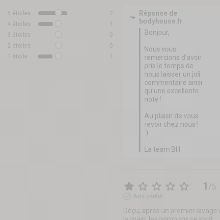
Réponse de
5
étoiles
2
bodyhouse.fr
4
étoiles
1
Bonjour, 

3
étoiles
0
2
étoiles
0
Nous vous 
1
étoile
1
remercions d'avoir 
pris le temps de 
nous laisser un joli 
commentaire ainsi 
qu'une excellente 
note ! 

Au plaisir de vous 
revoir chez nous ! 
:) 

La team BH
1
/
5
Avis vérifié
Déçu, après un premier lavage à
la main, les pompons se sont 