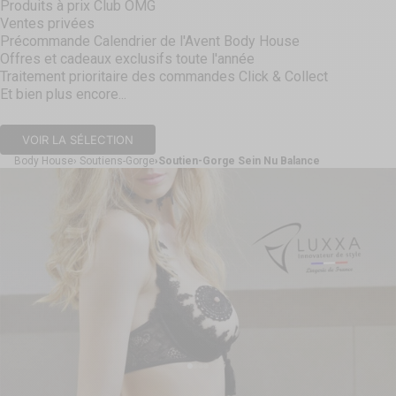
Produits à prix Club OMG
Ventes privées
Précommande Calendrier de l'Avent Body House
Offres et cadeaux exclusifs toute l'année
Traitement prioritaire des commandes Click & Collect
Et bien plus encore...
VOIR LA SÉLECTION
Body House
Soutiens-Gorge
Soutien-Gorge Sein Nu Balance
Aller à l'élément 1
Aller à l'élément 2
Aller à l'élément 3
Aller à l'élément 4