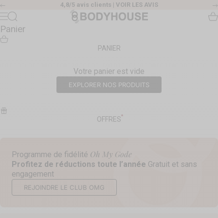
Passer au contenu
4,8/5 avis clients |
VOIR LES AVIS
Précédent
Body House
Recherche
Pa
Menu
Panier
PANIER
Votre panier est vide
EXPLORER NOS PRODUITS
OFFRES
Oh My Gode
Programme de fidélité
Profitez de réductions toute l’année
Gratuit et sans
engagement
REJOINDRE LE CLUB OMG