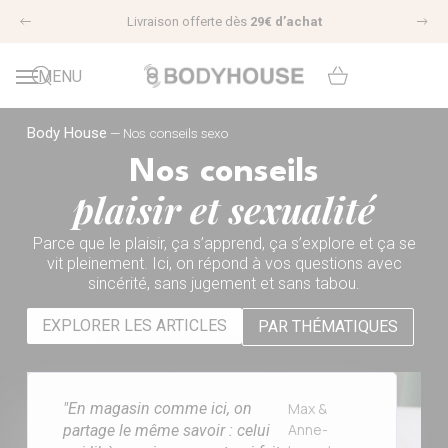
4,8/5 avis clients |
VOIR LES AVIS
Précédent
Sui
MENU
Nos conseils sexo
Body House
—
Nos conseils sexo
Nos conseils
plaisir et sexualité
Parce que le plaisir, ça s’apprend, ça s’explore et ça se
vit pleinement. Ici, on répond à vos questions avec
sincérité, sans jugement et sans tabou.
EXPLORER LES ARTICLES
PAR THÉMATIQUES
"En magasin comme ici, on
Max &
Anne-
partage le même savoir : celui