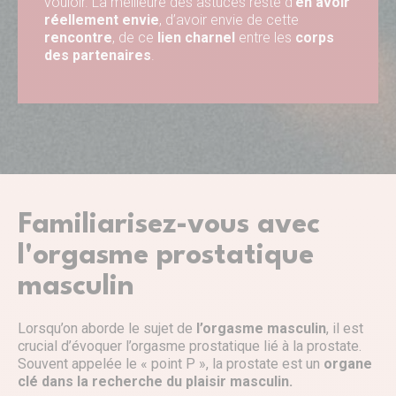
vouloir. La meilleure des astuces reste d’
en avoir
réellement envie
, d’avoir envie de cette
rencontre
, de ce
lien charnel
entre les
corps
des partenaires
.
Familiarisez-vous avec
l'orgasme prostatique
masculin
Lorsqu’on aborde le sujet de
l’orgasme masculin
, il est
crucial d’évoquer l’orgasme prostatique lié à la prostate.
Souvent appelée le « point P », la prostate est un
organe
clé dans la recherche du plaisir masculin.