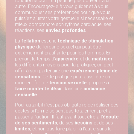
fonctionne pour l’un peut ne pas convenir à un
autre. Encouragez-le à vous guider et à vous
communiquer ses préférences pour que vous
puissiez ajuster votre gestuelle si nécessaire et
mieux comprendre son rythme cardiaque, ses
réactions, ses
envies profondes
.
La
fellation
est une
technique de stimulation
physique
de l’organe sexuel qui peut être
extrêmement gratifiante pour les hommes. En
prenant le temps d’
apprendre
et de
maîtriser
les différents moyens pour la pratiquer, on peut
offrir à son partenaire une
expérience pleine de
sensations
. Cette pratique peut aussi être un
moment fort de
tension sexuelle
, propice à
faire monter le désir
dans une
ambiance
sensuelle
.
Pour autant, il n’est pas obligatoire de réaliser ces
gestes si l’on ne se sent pas totalement prêt à
passer à l’action. Il faut avant tout être à
l’écoute
de ses sentiments
, de ses
besoins
et de ses
limites
, et non pas faire plaisir à l’autre sans le