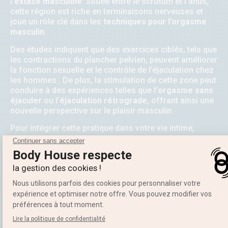
l’
extase masculine
.
Située entre le scrotum et l’anus,
cette région est riche en terminaisons nerveuses et
joue un rôle clé dans les
techniques pour l’orgasme
masculin
.
Des études indiquent que des exercices ciblés, tels que
les contractions du plancher pelvien, peuvent améliorer
la fonction sexuelle et le contrôle de l’éjaculation chez
les hommes
.
De plus, la stimulation de cette zone peut
conduire à des expériences telles que l’
orgasme sans
éjaculer
ou l’
éjaculation rétrograde
, offrant ainsi une
nouvelle perspective sur le plaisir masculin.
Pour intégrer cette pratique dans votre vie intime,
commencez par des
caresses
douces et des
pressions légères autour du périnée.
L’utilisation
d’accessoires adaptés peut également enrichir
l’expérience.
En combinant ces techniques avec une
ambiance sensuelle
et des
petits messages coquins
,
vous pouvez créer une
tension sexuelle
propice à une
rencontre
épanouissante.