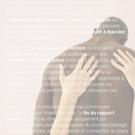
Pour faire jouir un homme facilement, il est essentiel
d’éviter certaines erreurs fréquentes qui peuvent nuire à
son plaisir sexuel et même provoquer des troubles.
L’
anxiété de performance
, le
stress
, la
fatigue
ou
encore la
pression
liée à la réussite de l’acte peuvent
altérer l’excitation et entraîner une
incapacité à éjaculer
,
voire une
anorgasmie
.
De même, les
problèmes d’érection
ou tout autre
trouble sexuel
peuvent être accentués par une
mauvaise communication
entre les partenaires. Il est
donc important de prendre le temps d’échanger,
d’instaurer une atmosphère de confiance et de se
détacher des injonctions à la performance. Apprendre à
se lâcher
, à vivre l’instant présent et à écouter les
réactions du corps permet souvent de dépasser ces
blocages.
Évitez aussi de considérer l’orgasme comme une
obligation ou une finalité absolue : la
fin du rapport
sexuel
ne doit pas être centrée uniquement sur
l’éjaculation, mais plutôt sur la qualité du moment partagé.
Une approche plus douce, patiente et connectée au plaisir