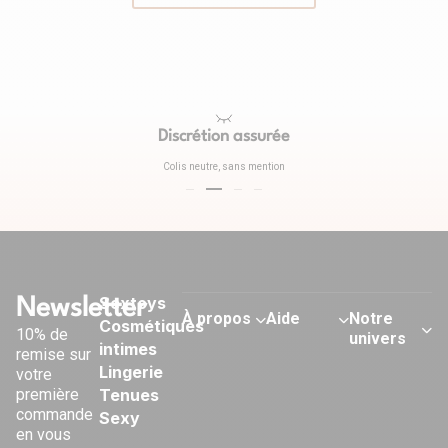
Discrétion assurée
Colis neutre, sans mention
Sextoys
Newsletter
À propos
Aide
Notre
Cosmétiques
10% de
univers
intimes
remise sur
Qui
Contact
Lingerie
votre
Nos
sommes-
Modes de
première
Tenues
conseils
nous ?
livraison
commande
Sexy
sexo
Nos
Retours &
en vous
Observatoire