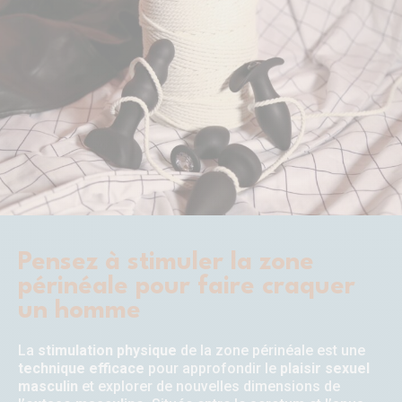
Pensez à stimuler la zone
périnéale pour faire craquer
un homme
La
stimulation physique
de la zone périnéale est une
technique efficace
pour approfondir le
plaisir sexuel
masculin
et explorer de nouvelles dimensions de