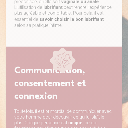
préconisée, qu’elle soit
vaginale ou anale
.
L’utilisation de
lubrifiant
peut rendre l’expérience
plus agréable et confortable. Pour cela, il est
essentiel de
savoir choisir le bon lubrifiant
selon sa pratique intime.
Communication,
consentement et
connexion
Toutefois, il est primordial de communiquer avec
votre homme pour découvrir ce qui lui plaît le
plus. Chaque personne est
unique
, ce qui