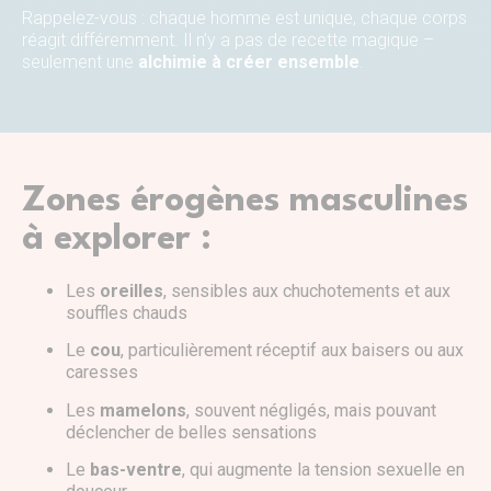
Rappelez-vous : chaque homme est unique, chaque corps
réagit différemment. Il n’y a pas de recette magique –
seulement une
alchimie à créer ensemble
.
Zones érogènes masculines
à explorer :
Les
oreilles
, sensibles aux chuchotements et aux
souffles chauds
Le
cou
, particulièrement réceptif aux baisers ou aux
caresses
Les
mamelons
, souvent négligés, mais pouvant
déclencher de belles sensations
Le
bas-ventre
, qui augmente la tension sexuelle en