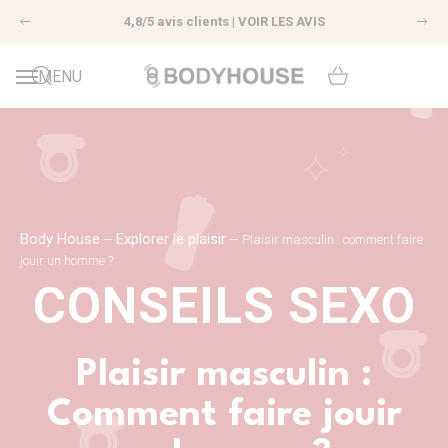
4,8/5 avis clients |
VOIR LES AVIS
Précédent
Sui
MENU
Body House
Explorer le plaisir
—
—
Plaisir masculin : comment faire
jouir un homme ?
CONSEILS SEXO
Plaisir masculin :
Comment faire jouir