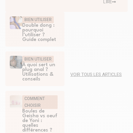
LIRE
BIEN UTILISER
Double dong :
pourquoi
l’utiliser ?
Guide complet
BIEN UTILISER
À quoi sert un
plug anal ?
VOIR TOUS LES ARTICLES
Utilisations &
conseils
COMMENT
CHOISIR
Boules de
Geisha vs oeuf
de Yoni :
quelles
différences ?