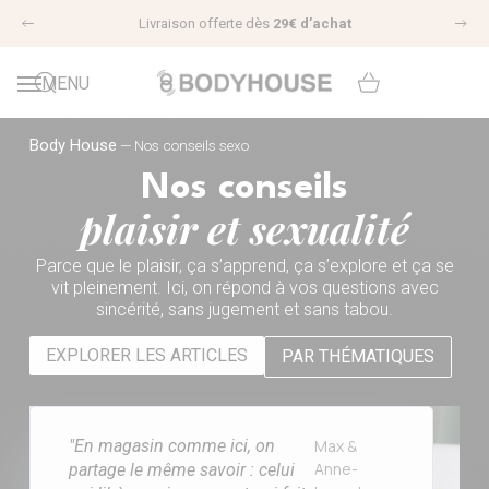
4,8/5 avis clients |
VOIR LES AVIS
Précédent
Sui
MENU
Nos conseils sexo
Body House
—
Nos conseils sexo
Nos conseils
plaisir et sexualité
Parce que le plaisir, ça s’apprend, ça s’explore et ça se
vit pleinement. Ici, on répond à vos questions avec
sincérité, sans jugement et sans tabou.
EXPLORER LES ARTICLES
PAR THÉMATIQUES
"En magasin comme ici, on
Max &
Anne-
partage le même savoir : celui