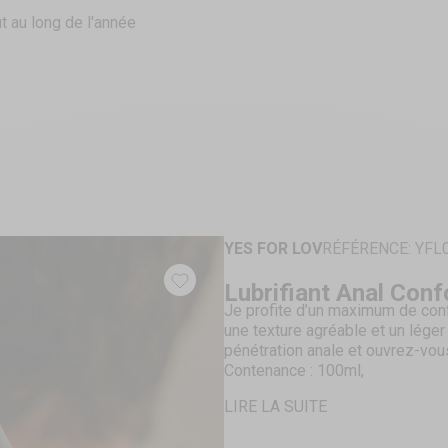
t au long de l'année
YES FOR LOV
RÉFÉRENCE: YFL
Lubrifiant Anal Con
Je profite d’un maximum de confo
une texture agréable et un lége
pénétration anale et ouvrez-vou
Contenance : 100ml,
À base d’eau et silicone,
LIRE LA SUITE
Spécial anal,
Effet désensibilisant,