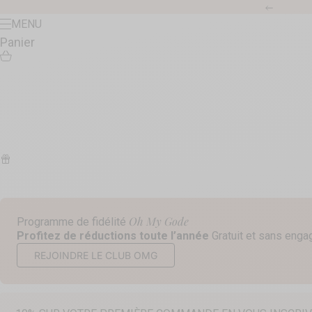
Passer au contenu
Précéde
Menu
MENU
Panier
Oh My Gode
Programme de fidélité
Profitez de réductions toute l’année
Gratuit et sans eng
REJOINDRE LE CLUB OMG