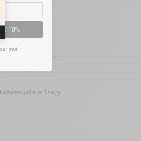
ES 10%
OUTIQUES
rt & Performances
pour moi
tuellement prête en 1 heure