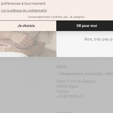
E-mail
RETRAIT CLICK & COLLECT
PRÊTE EN 1 HEURE
RECEVOIR M
VOIR LA DISPONIBILITÉ EN B
Lubrifiant Anal Confo
100ML
Non, très peu 
AGDE
Récupération disponible, Habi
Rond-Point du Bagnas
34300 Agde
France
+33467935677