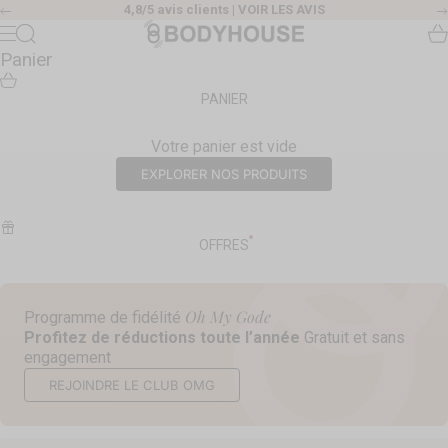
Passer au contenu
4,8/5 avis clients |
VOIR LES AVIS
Précédent
Body House
Recherche
Pa
Menu
Panier
PANIER
Votre panier est vide
EXPLORER NOS PRODUITS
OFFRES
Oh My Gode
Programme de fidélité
Profitez de réductions toute l’année
Gratuit et sans
engagement
REJOINDRE LE CLUB OMG