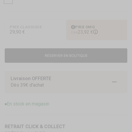
Transparent
PRIX CLASSIQUE
PRIX OMG
29,90 €
23,92 €
i
Dès
RÉSERVER EN BOUTIQUE
Livraison OFFERTE
Aller à l
Aller à
Aller 
Dès 39€ d'achat
En stock en magasin
RETRAIT CLICK & COLLECT