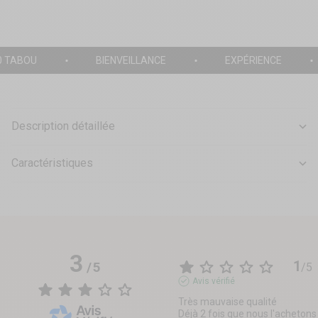
0 TABOU
BIENVEILLANCE
EXPÉRIENCE
Description détaillée
Caractéristiques
3
1
/
5
/
5
Avis vérifié
Très mauvaise qualité 

Déjà 2 fois que nous l'achetons 