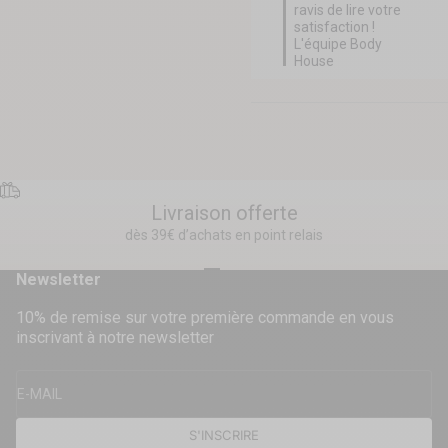
ravis de lire votre 
satisfaction ! 
L'équipe Body 
House
Livraison offerte
dès 39€ d’achats en point relais
Aller à l'élément 1
Aller à l'élément 2
Aller à l'élément 3
Aller à l'élément 4
Newsletter
10% de remise sur votre première commande en vous
inscrivant à notre newsletter
E-MAIL
S'INSCRIRE