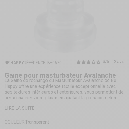
ZOOMER
SUR
3
/
5
-
2
avis
BE HAPPY
RÉFÉRENCE: BH0670
L'IMAGE
Gaine pour masturbateur Avalanche
La Gaine de rechange du Masturbateur Avalanche de Be
Happy offre une expérience tactile exceptionnelle avec
ses textures intérieures et extérieures, vous permettant de
personnaliser votre plaisir en ajustant la pression selon
vos préférences.
LIRE LA SUITE
Gaine de rechange
Élastique
Doux
COULEUR:
Transparent