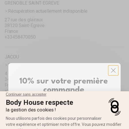
GRENOBLE SAINT-EGREVE
Récupération actuellement indisponible
27 rue des glairaux
38120 Saint-Égrève
France
+33458470050
JACOU
Récupération actuellement indisponible
4 Rue Louis Bréguet
34830 Jacou
10% sur votre première
France
commande
+33448190297
Inscrivez-vous pour recevoir votre réduction ✨
LA ROCHELLE
Prénom
Récupération actuellement indisponible
ZAC des Ormeaux