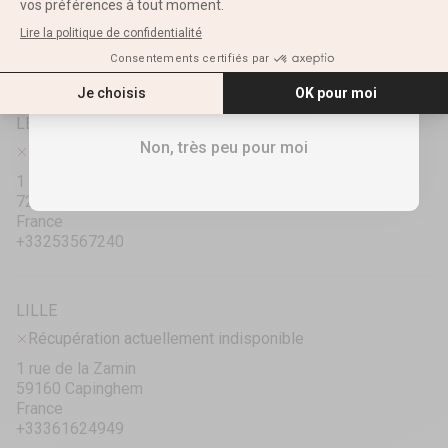
E-mail
17690 Angoulins
France
+33586107040
RECEVOIR MES 10%
LE MANS
Non, très peu pour moi
Récupération actuellement indisponible
1 rue des Frères Voisin
72000 Le Mans
France
+33253567240
LILLE
Récupération actuellement indisponible
1 rue de la Zamin
59160 Capinghem
France
+33361624949