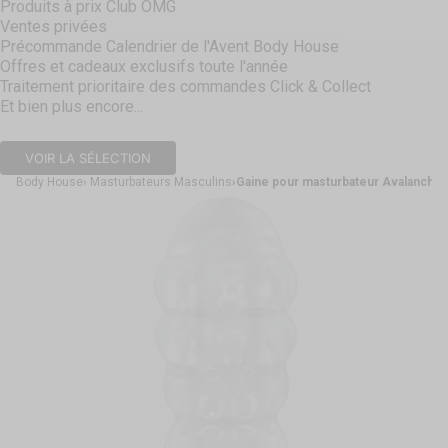
Produits à prix Club OMG
Ventes privées
Précommande Calendrier de l'Avent Body House
Offres et cadeaux exclusifs toute l'année
Traitement prioritaire des commandes Click & Collect
Et bien plus encore...
VOIR LA SÉLECTION
Body House
Masturbateurs Masculins
Gaine pour masturbateur Avalanche
Aller à l'élément 1
Aller à l'élément 2
Aller à l'élément 3
Aller à l'élément 4
Aller à l'élément 5