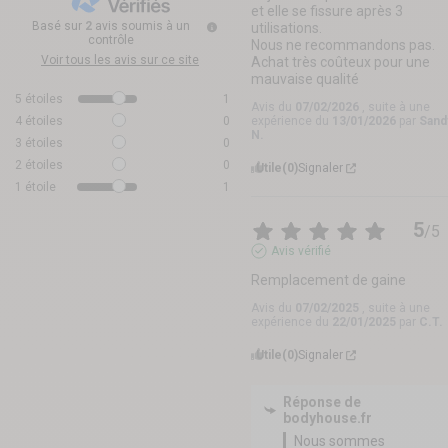
et elle se fissure après 3 
Basé sur
2
avis soumis à un
utilisations.

contrôle
Nous ne recommandons pas.

Voir tous les avis sur ce site
Achat très coûteux pour une 
mauvaise qualité
5
étoiles
1
Avis du
07/02/2026
, suite à une
4
étoiles
0
expérience du
13/01/2026
par
Sand
N.
3
étoiles
0
2
étoiles
0
Utile
(0)
Signaler
1
étoile
1
5
/
5
Avis vérifié
Remplacement de gaine
Avis du
07/02/2025
, suite à une
expérience du
22/01/2025
par
C.T.
Utile
(0)
Signaler
Réponse de
bodyhouse.fr
Nous sommes 