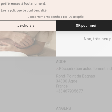
E-mail
RETRAIT CLICK & COLLECT
PRÊTE EN 1 HEURE
VOIR LA DISPONIBILITÉ EN B
RECEVOIR M
Masturbateur de dou
Chair
Non, très peu 
AGDE
Récupération actuellement ind
Rond-Point du Bagnas
34300 Agde
France
+33467935677
ANGERS