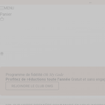
Passer au contenu
Précéde
Menu
MENU
Panier
Oh My Gode
Programme de fidélité
Profitez de réductions toute l’année
Gratuit et sans eng
REJOINDRE LE CLUB OMG