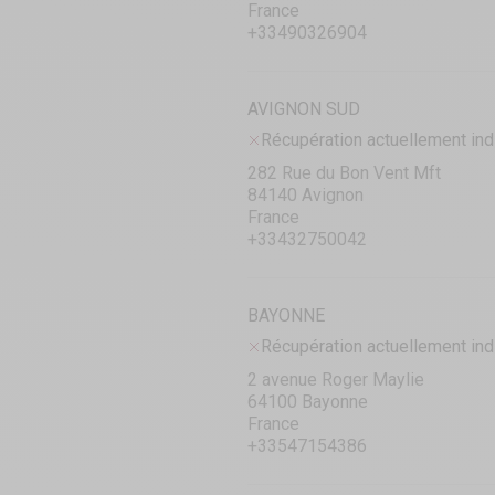
France
+33490326904
AVIGNON SUD
Récupération actuellement ind
282 Rue du Bon Vent Mft
84140 Avignon
France
+33432750042
BAYONNE
Récupération actuellement ind
2 avenue Roger Maylie
64100 Bayonne
France
+33547154386