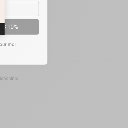
OUTIQUES
ES 10%
che Milk Me Honey
pour moi
isponible